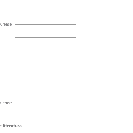
Ourense
Ourense
 literatura