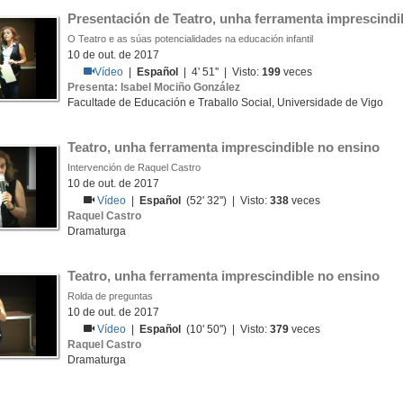
Presentación de Teatro, unha ferramenta imprescindi
O Teatro e as súas potencialidades na educación infantil
10 de out. de 2017
Vídeo
|
Español
| 4' 51'' | Visto:
199
veces
Presenta: Isabel Mociño González
Facultade de Educación e Traballo Social, Universidade de Vigo
Teatro, unha ferramenta imprescindible no ensino
Intervención de Raquel Castro
10 de out. de 2017
Vídeo
|
Español
(52' 32'') | Visto:
338
veces
Raquel Castro
Dramaturga
Teatro, unha ferramenta imprescindible no ensino
Rolda de preguntas
10 de out. de 2017
Vídeo
|
Español
(10' 50'') | Visto:
379
veces
Raquel Castro
Dramaturga