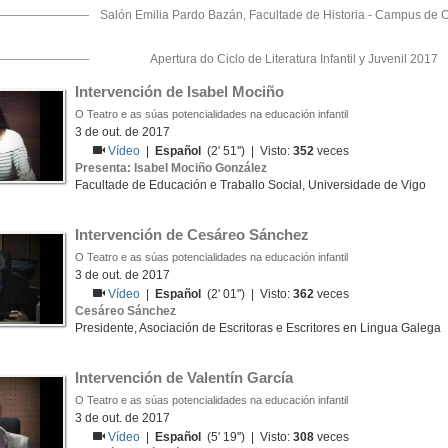
Salón Emilia Pardo Bazán, Facultade de Historia - Campus de 
Apertura do Ciclo de Literatura Infantil y Juvenil 2017
Intervención de Isabel Mociño
O Teatro e as súas potencialidades na educación infantil
3 de out. de 2017
Vídeo
|
Español
(2' 51'') | Visto:
352
veces
Presenta: Isabel Mociño González
Facultade de Educación e Traballo Social, Universidade de Vigo
Intervención de Cesáreo Sánchez
O Teatro e as súas potencialidades na educación infantil
3 de out. de 2017
Vídeo
|
Español
(2' 01'') | Visto:
362
veces
Cesáreo Sánchez
Presidente, Asociación de Escritoras e Escritores en Lingua Galega
Intervención de Valentín García
O Teatro e as súas potencialidades na educación infantil
3 de out. de 2017
Vídeo
|
Español
(5' 19'') | Visto:
308
veces