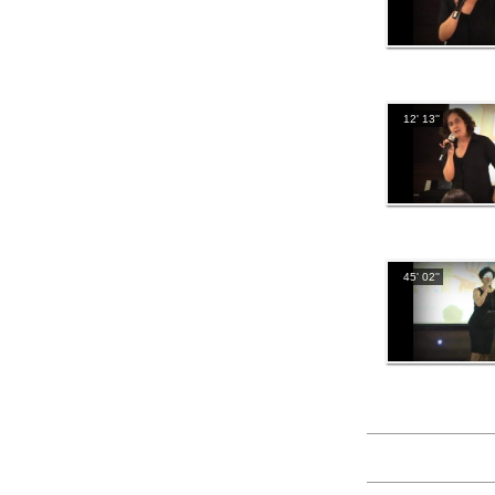
12' 13''
45' 02''