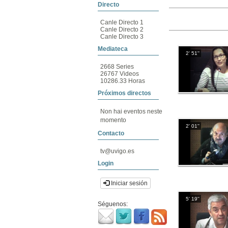
Directo
Canle Directo 1
Canle Directo 2
Canle Directo 3
Mediateca
2' 51''
2668 Series
26767 Videos
10286.33 Horas
Próximos directos
Non hai eventos neste
momento
2' 01''
Contacto
tv@uvigo.es
Login
Iniciar sesión
5' 19''
Séguenos: