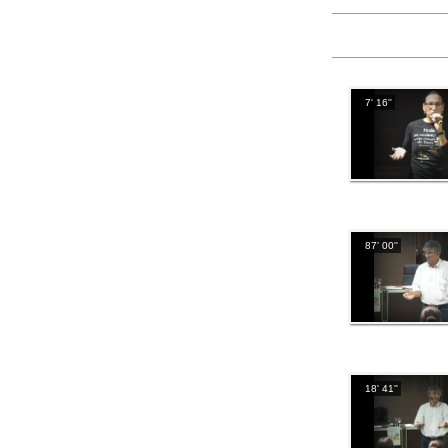
7' 16''
87' 00''
18' 41''