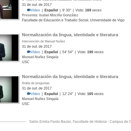
31 de out. de 2017
Vídeo
|
Español
| 9' 30'' | Visto:
169
veces
Presenta: Isabel Mociño González
Facultade de Educación e Traballo Social, Universidade de Vigo
Normalización da lingua, identidade e literatura
Intervención de Manuel Nuñez
31 de out. de 2017
Vídeo
|
Español
| 54' 54'' | Visto:
190
veces
Manuel Nuñez Singala
USC
Normalización da lingua, identidade e literatura
Rolda de preguntas
31 de out. de 2017
Vídeo
|
Español
| 12' 24'' | Visto:
165
veces
Manuel Nuñez Singala
USC
Salón Emilia Pardo Bazán, Facultade de Historia - Campus de 