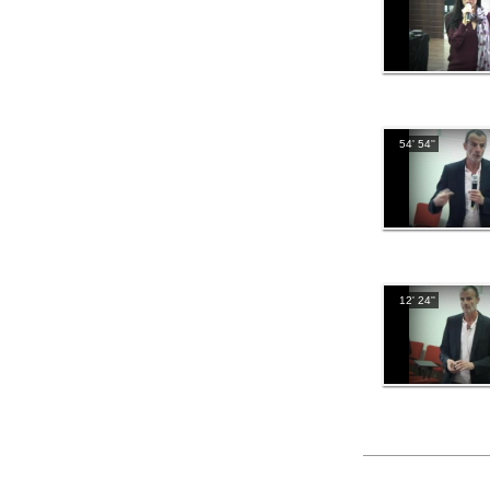
54' 54''
12' 24''