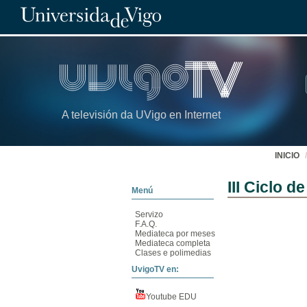
A televisión da UVigo en Internet
INICIO
III Ciclo d
Menú
Servizo
F.A.Q.
Mediateca por meses
Mediateca completa
Clases e polimedias
UvigoTV en:
Youtube EDU