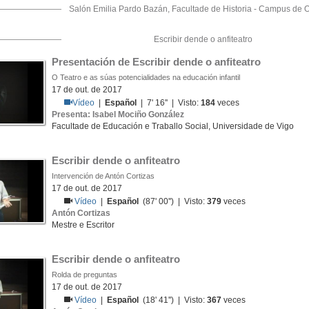
Salón Emilia Pardo Bazán, Facultade de Historia - Campus de 
Escribir dende o anfiteatro
Presentación de Escribir dende o anfiteatro
O Teatro e as súas potencialidades na educación infantil
17 de out. de 2017
Vídeo
|
Español
| 7' 16'' | Visto:
184
veces
Presenta: Isabel Mociño González
Facultade de Educación e Traballo Social, Universidade de Vigo
Escribir dende o anfiteatro
Intervención de Antón Cortizas
17 de out. de 2017
Vídeo
|
Español
(87' 00'') | Visto:
379
veces
Antón Cortizas
Mestre e Escritor
Escribir dende o anfiteatro
Rolda de preguntas
17 de out. de 2017
Vídeo
|
Español
(18' 41'') | Visto:
367
veces