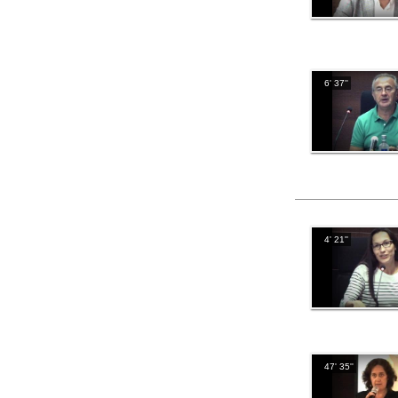
6' 37''
4' 21''
47' 35''