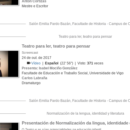
Antón Cortizas
Mestre e Escritor
Salón Emilia Pardo Bazán, Facultade de Historia - Campus de 
Teatro para ler, teatro para pensar
Teatro para ler, teatro para pensar
Screencast
24 de out. de 2017
Vídeo
|
Español
(22' 56'') | Visto:
371
veces
Presenta: Isabel Mociño González
Facultade de Educación e Traballo Social, Universidade de Vigo
Carlos Labraña
Dramaturgo
Salón Emilia Pardo Bazán, Facultade de Historia - Campus de 
Normalización de la lengua, identidad y literatura
Presentación de Normalización da lingua, identidade e
O Teatro e as súas potencialidades na educación infantil