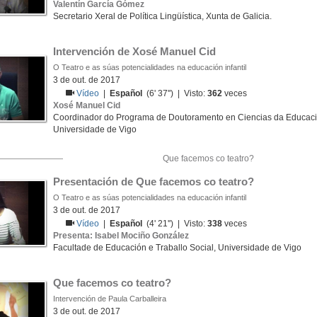
Valentín García Gómez
Secretario Xeral de Política Lingüística, Xunta de Galicia.
Intervención de Xosé Manuel Cid
O Teatro e as súas potencialidades na educación infantil
3 de out. de 2017
Vídeo
|
Español
(6' 37'') | Visto:
362
veces
Xosé Manuel Cid
Coordinador do Programa de Doutoramento en Ciencias da Educa
Universidade de Vigo
Que facemos co teatro?
Presentación de Que facemos co teatro?
O Teatro e as súas potencialidades na educación infantil
3 de out. de 2017
Vídeo
|
Español
(4' 21'') | Visto:
338
veces
Presenta: Isabel Mociño González
Facultade de Educación e Traballo Social, Universidade de Vigo
Que facemos co teatro?
Intervención de Paula Carballeira
3 de out. de 2017