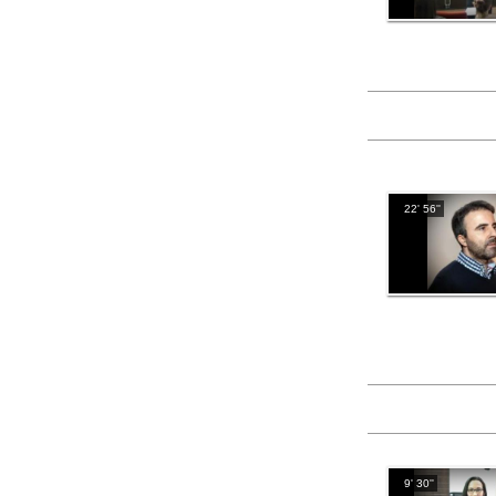
22' 56''
9' 30''