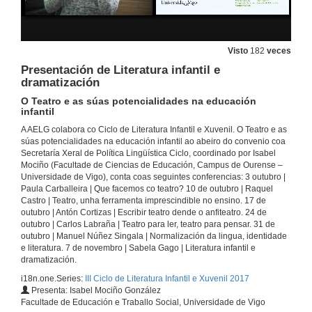
10 de out. de 2017
Teatro, unha ferramenta imprescindible no ensino
Rolda de preguntas
Visto
182
veces
10 de out. de 2017
Presentación de Literatura infantil e
dramatización
O Teatro e as súas potencialidades na educación
Presentación de Escribir dende o anfiteatro
infantil
O Teatro e as súas potencialidades na educación infantil
17 de out. de 2017
A AELG colabora co Ciclo de Literatura Infantil e Xuvenil. O Teatro e as
súas potencialidades na educación infantil ao abeiro do convenio coa
Secretaría Xeral de Política Lingüística Ciclo, coordinado por Isabel
Escribir dende o anfiteatro
Mociño (Facultade de Ciencias de Educación, Campus de Ourense –
Intervención de Antón Cortizas
Universidade de Vigo), conta coas seguintes conferencias: 3 outubro |
17 de out. de 2017
Paula Carballeira | Que facemos co teatro? 10 de outubro | Raquel
Castro | Teatro, unha ferramenta imprescindible no ensino. 17 de
outubro | Antón Cortizas | Escribir teatro dende o anfiteatro. 24 de
outubro | Carlos Labraña | Teatro para ler, teatro para pensar. 31 de
Escribir dende o anfiteatro
outubro | Manuel Núñez Singala | Normalización da lingua, identidade
Rolda de preguntas
e literatura. 7 de novembro | Sabela Gago | Literatura infantil e
17 de out. de 2017
dramatización.
i18n.one.Series:
III Ciclo de Literatura Infantil e Xuvenil 2017
Teatro para ler, teatro para pensar
Presenta: Isabel Mociño González
Screencast
Facultade de Educación e Traballo Social, Universidade de Vigo