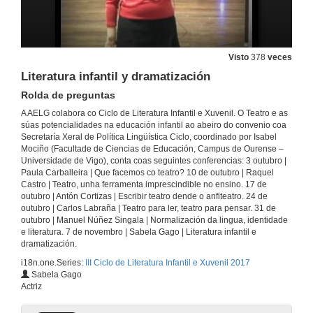
Teatro, unha ferramenta imprescindible no ensino
Rolda de preguntas
10 de out. de 2017
Visto
378
veces
Literatura infantil y dramatización
Presentación de Escribir dende o anfiteatro
Rolda de preguntas
O Teatro e as súas potencialidades na educación infantil
17 de out. de 2017
A AELG colabora co Ciclo de Literatura Infantil e Xuvenil. O Teatro e as
súas potencialidades na educación infantil ao abeiro do convenio coa
Secretaría Xeral de Política Lingüística Ciclo, coordinado por Isabel
Escribir dende o anfiteatro
Mociño (Facultade de Ciencias de Educación, Campus de Ourense –
Intervención de Antón Cortizas
Universidade de Vigo), conta coas seguintes conferencias: 3 outubro |
17 de out. de 2017
Paula Carballeira | Que facemos co teatro? 10 de outubro | Raquel
Castro | Teatro, unha ferramenta imprescindible no ensino. 17 de
outubro | Antón Cortizas | Escribir teatro dende o anfiteatro. 24 de
outubro | Carlos Labraña | Teatro para ler, teatro para pensar. 31 de
Escribir dende o anfiteatro
outubro | Manuel Núñez Singala | Normalización da lingua, identidade
Rolda de preguntas
e literatura. 7 de novembro | Sabela Gago | Literatura infantil e
17 de out. de 2017
dramatización.
i18n.one.Series:
III Ciclo de Literatura Infantil e Xuvenil 2017
Teatro para ler, teatro para pensar
Sabela Gago
Screencast
Actriz
24 de out. de 2017