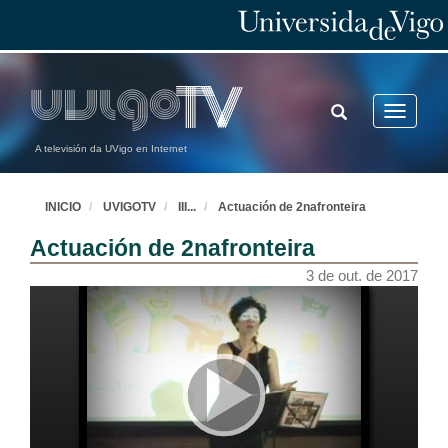
TOGGLE
Toggle
SEARCH
navigatio
A televisión da UVigo en Internet
INICIO
UVIGOTV
III
...
Actuación de 2nafronteira
Actuación de 2nafronteira
3 de out. de 2017