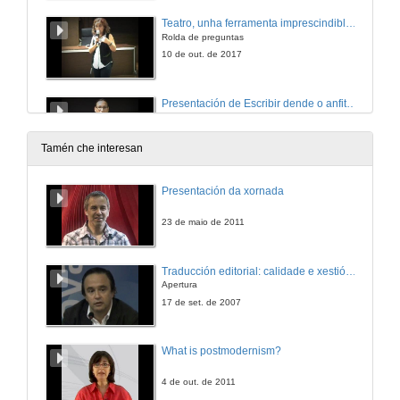
Teatro, unha ferramenta imprescindible no ensino
Rolda de preguntas
10 de out. de 2017
Presentación de Escribir dende o anfiteatro
O Teatro e as súas potencialidades na educación infantil
17 de out. de 2017
Tamén che interesan
Escribir dende o anfiteatro
Presentación da xornada
Intervención de Antón Cortizas
17 de out. de 2017
23 de maio de 2011
Escribir dende o anfiteatro
Traducción editorial: calidade e xestión de proxectos
Rolda de preguntas
Apertura
17 de out. de 2017
17 de set. de 2007
Teatro para ler, teatro para pensar
What is postmodernism?
Screencast
24 de out. de 2017
4 de out. de 2011