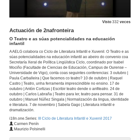
Intervención de Isabel Mociño
O Teatro e as súas potencialidades na educación infantil
3 de out. de 2017
Visto
332
veces
Actuación de 2nafronteira
Intervención de Cesáreo Sánchez
O Teatro e as súas potencialidades na educación
O Teatro e as súas potencialidades na educación infantil
infantil
3 de out. de 2017
A AELG colabora co Ciclo de Literatura Infantil e Xuvenil. O Teatro e as
súas potencialidades na educación infantil ao abeiro do convenio coa
Secretaría Xeral de Política Lingüística Ciclo, coordinado por Isabel
Intervención de Valentín García
Mociño (Facultade de Ciencias de Educación, Campus de Ourense –
O Teatro e as súas potencialidades na educación infantil
Universidade de Vigo), conta coas seguintes conferencias: 3 outubro |
3 de out. de 2017
Paula Carballeira | Que facemos co teatro? 10 de outubro | Raquel
Castro | Teatro, unha ferramenta imprescindible no ensino. 17 de
outubro | Antón Cortizas | Escribir teatro dende o anfiteatro. 24 de
Intervención de Xosé Manuel Cid
outubro | Carlos Labraña | Teatro para ler, teatro para pensar. 31 de
O Teatro e as súas potencialidades na educación infantil
outubro | Manuel Núñez Singala | Normalización da lingua, identidade
3 de out. de 2017
e literatura. 7 de novembro | Sabela Gago | Literatura infantil e
dramatización.
i18n.one.Series:
III Ciclo de Literatura Infantil e Xuvenil 2017
Presentación de Que facemos co teatro?
Carmen Penín
O Teatro e as súas potencialidades na educación infantil
Maurizio Polsinelli
3 de out. de 2017