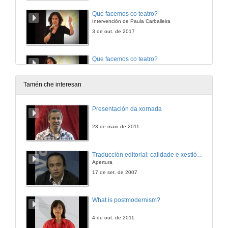
Que facemos co teatro?
Intervención de Paula Carballeira
3 de out. de 2017
Que facemos co teatro?
Rolda de preguntas
3 de out. de 2017
Tamén che interesan
Actuación de 2nafronteira
Presentación da xornada
O Teatro e as súas potencialidades na educación infantil
3 de out. de 2017
23 de maio de 2011
Presentación de Teatro, unha ferramenta imprescindible no ensino
Traducción editorial: calidade e xestión de proxectos
O Teatro e as súas potencialidades na educación infantil
Apertura
10 de out. de 2017
17 de set. de 2007
Teatro, unha ferramenta imprescindible no ensino
What is postmodernism?
Intervención de Raquel Castro
10 de out. de 2017
4 de out. de 2011