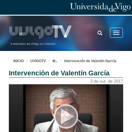
TOGGLE
Toggle
SEARCH
navigatio
A televisión da UVigo en Internet
INICIO
UVIGOTV
III
...
Intervención de Valentín García
Intervención de Valentín García
3 de out. de 2017