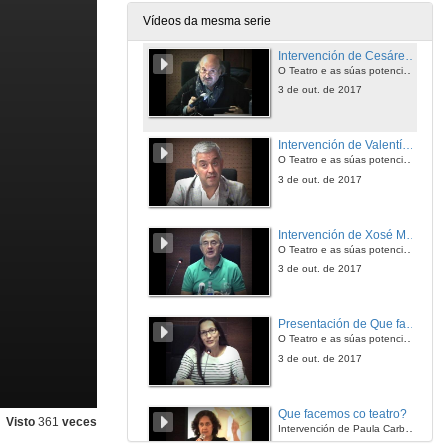
3 de out. de 2017
Vídeos da mesma serie
Intervención de Cesáreo Sánchez
O Teatro e as súas potencialidades na educación infantil
3 de out. de 2017
Intervención de Valentín García
O Teatro e as súas potencialidades na educación infantil
3 de out. de 2017
Intervención de Xosé Manuel Cid
O Teatro e as súas potencialidades na educación infantil
3 de out. de 2017
Presentación de Que facemos co teatro?
O Teatro e as súas potencialidades na educación infantil
3 de out. de 2017
Que facemos co teatro?
Visto
361
veces
Intervención de Paula Carballeira
3 de out. de 2017