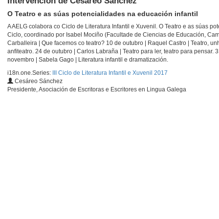
Intervención de Cesáreo Sánchez
O Teatro e as súas potencialidades na educación infantil
A AELG colabora co Ciclo de Literatura Infantil e Xuvenil. O Teatro e as súas po
Ciclo, coordinado por Isabel Mociño (Facultade de Ciencias de Educación, Cam
Carballeira | Que facemos co teatro? 10 de outubro | Raquel Castro | Teatro, unh
anfiteatro. 24 de outubro | Carlos Labraña | Teatro para ler, teatro para pensar.
novembro | Sabela Gago | Literatura infantil e dramatización.
i18n.one.Series:
III Ciclo de Literatura Infantil e Xuvenil 2017
Cesáreo Sánchez
Presidente, Asociación de Escritoras e Escritores en Lingua Galega