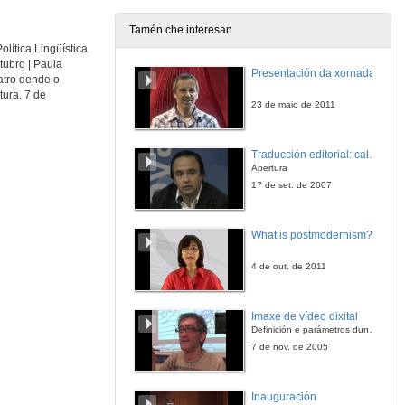
Tamén che interesan
olítica Lingüística
Que facemos co teatro?
tubro | Paula
Rolda de preguntas
Presentación da xornada
eatro dende o
3 de out. de 2017
tura. 7 de
23 de maio de 2011
Actuación de 2nafronteira
O Teatro e as súas potencialidades na educación infantil
Traducción editorial: calidade e xestión de proxectos
3 de out. de 2017
Apertura
17 de set. de 2007
Presentación de Teatro, unha ferramenta imprescindible no ensino
O Teatro e as súas potencialidades na educación infantil
What is postmodernism?
10 de out. de 2017
4 de out. de 2011
Teatro, unha ferramenta imprescindible no ensino
Intervención de Raquel Castro
Imaxe de vídeo dixital
10 de out. de 2017
Definición e parámetros dunha imaxe dixital. Resolución e Aspecto. Profundidade da cor. Compresión. Frame por segundo. Entrelazado. Campos, cadros
7 de nov. de 2005
Teatro, unha ferramenta imprescindible no ensino
Rolda de preguntas
Inauguración
10 de out. de 2017