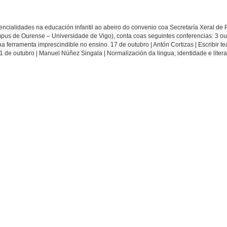
tencialidades na educación infantil ao abeiro do convenio coa Secretaría Xeral de P
pus de Ourense – Universidade de Vigo), conta coas seguintes conferencias: 3 ou
a ferramenta imprescindible no ensino. 17 de outubro | Antón Cortizas | Escribir t
 31 de outubro | Manuel Núñez Singala | Normalización da lingua, identidade e litera