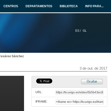
CENTROS
DEPARTAMENTOS
BIBLIOTECA
INFO PARA...
ES /
GL
 Cesáreo Sánchez
3 de out. de 2017
Ocultar
URL:
IFRAME:
Intervención de Isabel Mociño
O Teatro e as súas potencialidades na educación infantil