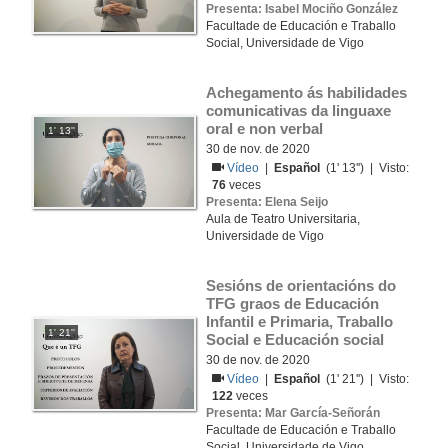
Presenta: Isabel Mociño González
Facultade de Educación e Traballo
Social, Universidade de Vigo
Achegamento ás habilidades 
comunicativas da linguaxe 
oral e non verbal
1' 13''
30 de nov. de 2020
Vídeo
|
Español
(1' 13'') | Visto:
76
veces
Presenta: Elena Seijo
Aula de Teatro Universitaria,
Universidade de Vigo
Sesións de orientacións do 
TFG graos de Educación 
Infantil e Primaria, Traballo 
1' 21''
Social e Educación social
30 de nov. de 2020
Vídeo
|
Español
(1' 21'') | Visto:
122
veces
Presenta: Mar García-Señorán
Facultade de Educación e Traballo
Social, Universidade de Vigo