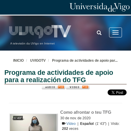
TOGGLE
Toggle
SEARCH
navigatio
A televisión da UVigo en Internet
INICIO
UVIGOTV
Programa de actividades de apoio par
...
Programa de actividades de apoio
para a realización do TFG
Como afrontar o teu TFG
30 de nov. de 2020
1' 43''
Vídeo
|
Español
(1' 43'') | Visto:
202
veces