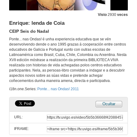
Fundación Eduardo Pondal
25 de maio de 2011
Visto
2930
veces
Enrique: lenda de Coia
Non des a esquecemento (Módulo 2)
Fundación Eduardo Pondal
CEIP Seis do Nadal
25 de maio de 2011
Ponte... nas Ondas! é unha experiencia educativa que se vén
desenvolvendo dende o ano 1995 grazas á cooperación entre centros
educativos de Galicia e Portugal xunto con outras escolas de
Serraçao da Velha
Latinoamérica como Brasil, Cuba, Chile, Colombia ou Arxentina. Nesta
Escola EB 2,3/S de Caminha
XVII edición móstrase a realización da primeira BIBLIOTECA VIVA
23 de maio de 2011
realizada con historias de vida achegadas polos centros educativos
participantes. Nela, as persoas-libro convidan a indagar e a descubrir
aspectos novos sobre as súas vidas e pretende achegar
Libros vivos de Salvaterra
coñecementos dunha maneira amena, directa e participativa.
CEIP Infante Felipe
i18n.one.Series:
Ponte... nas Ondas! 2011
25 de maio de 2011
Ocultar
Unha panadeira
IES San Rosendo Mondoñedo
URL:
25 de maio de 2011
IFRAME:
César Fernández: o mellor trompeiro