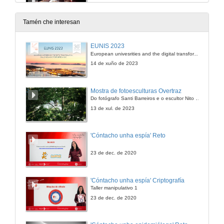
IES San Rosendo Mondoñedo
25 de maio de 2011
Tamén che interesan
Tradições
EUNIS 2023
Agrupamento de Escolas de Escariz
European univesrities and the digital transformation: challenges and opportunities ahead
23 de maio de 2011
14 de xuño de 2023
Un Terrible Libro Vivo
Mostra de fotoesculturas Overtraz
IES Terra de Turonio
Do fotógrafo Santi Barreiros e o escultor Nito Contreras.
23 de maio de 2011
13 de xul. de 2023
Historias de vida
'Cóntacho unha espía' Reto
CERCI Espinho
25 de maio de 2011
23 de dec. de 2020
Apertura do evento en Boa Vista PB-BR
'Cóntacho unha espía' Criptografía
EEEFM Teodosio de Olivera Ledo
Taller manipulativo 1
25 de maio de 2011
23 de dec. de 2020
Parte musical do evento Boa Vista-PB-BR