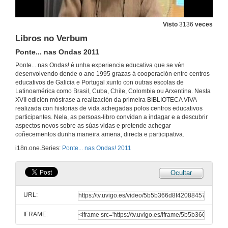
Libros vivos cubanos
Escola Che Guevara
25 de maio de 2011
Visto
3136
veces
Libros no Verbum
Sra. Carmen
Ponte... nas Ondas 2011
IES San Rosendo Mondoñedo
Ponte... nas Ondas! é unha experiencia educativa que se vén
25 de maio de 2011
desenvolvendo dende o ano 1995 grazas á cooperación entre centros
educativos de Galicia e Portugal xunto con outras escolas de
Latinoamérica como Brasil, Cuba, Chile, Colombia ou Arxentina. Nesta
Tradições
XVII edición móstrase a realización da primeira BIBLIOTECA VIVA
Agrupamento de Escolas de Escariz
realizada con historias de vida achegadas polos centros educativos
23 de maio de 2011
participantes. Nela, as persoas-libro convidan a indagar e a descubrir
aspectos novos sobre as súas vidas e pretende achegar
coñecementos dunha maneira amena, directa e participativa.
Un Terrible Libro Vivo
IES Terra de Turonio
i18n.one.Series:
Ponte... nas Ondas! 2011
23 de maio de 2011
Ocultar
Historias de vida
CERCI Espinho
URL:
25 de maio de 2011
IFRAME: