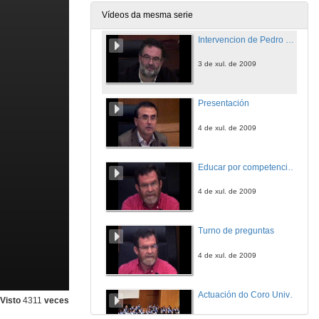
3 de xul. de 2009
Vídeos da mesma serie
Intervencion de Pedro Membiela
3 de xul. de 2009
Presentación
4 de xul. de 2009
Educar por competencias, ¿qué hai de novo?
4 de xul. de 2009
Turno de preguntas
4 de xul. de 2009
Actuación do Coro Universitario de Vigo
Visto
4311
veces
4 de xul. de 2009