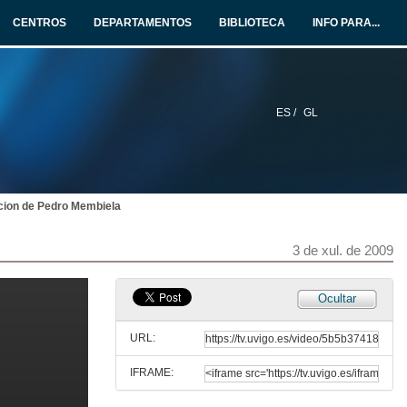
2 de xul. de 2009
CENTROS
DEPARTAMENTOS
BIBLIOTECA
INFO PARA...
Intervencion de Mariló Candedo
2 de xul. de 2009
ES /
GL
Turno de Preguntas
2 de xul. de 2009
cion de Pedro Membiela
Actuacion do grupo Musical Nao D'ire
2 de xul. de 2009
3 de xul. de 2009
Presentacion
Ocultar
3 de xul. de 2009
URL:
IFRAME:
Intervencion de Felipe Trillo