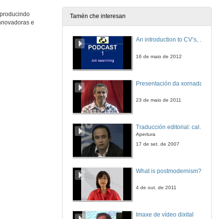
 producindo
Tamén che interesan
innovadoras e
Peche do Congreso
An introduction to CV’s, letters, and job searching
4 de xul. de 2009
16 de maio de 2012
Actuación do Coro Universitario de Vigo
Presentación da xornada
4 de xul. de 2009
23 de maio de 2011
Traducción editorial: calidade e xestión de proxectos
Apertura
17 de set. de 2007
What is postmodernism?
4 de out. de 2011
Imaxe de vídeo dixital