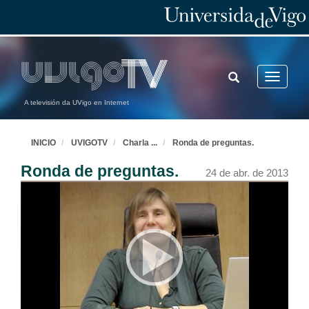
TOGGLE
Toggle
SEARCH
navigatio
A televisión da UVigo en Internet
INICIO
UVIGOTV
Charla
...
Ronda de preguntas.
Ronda de preguntas.
24 de abr. de 2013