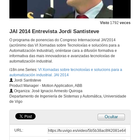
JAI 2014 Entrevista Antonio Fernández Barciela
3 de nov. de 2014
Visto
1792
veces
JAI 2014 Entrevista Jordi Santisteve
Google Glass e wearable technologies no sector industrial
O programa de ponencias do Congreso Internacional JAI'2014
(acrónimo das VI Xornadas sobre Tecnoloxías e solucións para a
3 de nov. de 2014
Automatización Industrial), oriéntase cara a difusión formativa e
informativa das mais innovadoras e avanzadas tecnoloxías de
automatización industrial.
JAI 2014 Entrevista Jordi Boza
i18n.one.Series:
VI Xornadas sobre tecnoloxías e solucions para a
automatización industrial. JAI 2014
3 de nov. de 2014
Jordi Santisteve
Product Manager - Motion Application, ABB
Organiza: José Ignacio Armesto Quiroga
Integrated Drive Systems. O futuro da perfecta integración dos accionametos e a automatización
Departamento de Ingeniería de Sistemas y Automática, Universidade
de Vigo
3 de nov. de 2014
Ocultar
JAI 2014 Entrevista Óscar Fernández
URL:
3 de nov. de 2014