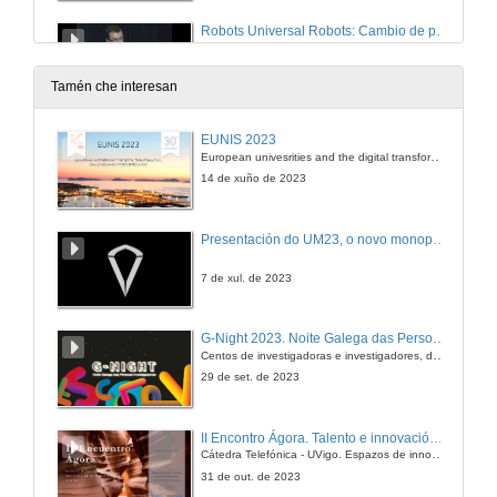
Robots Universal Robots: Cambio de paradigma na automatización
4 de nov. de 2014
Tamén che interesan
JAI 2014 Entrevista Alejandro Climent
EUNIS 2023
European univesrities and the digital transformation: challenges and opportunities ahead
4 de nov. de 2014
14 de xuño de 2023
Robot cooperativo enfocado en habilitación naval
Presentación do UM23, o novo monopraza de UVigo Motorsport
4 de nov. de 2014
7 de xul. de 2023
JAI 2014 Entrevista Félix Vidal
G-Night 2023. Noite Galega das Persoas Investigadoras. Conciencias creativas
Centos de investigadoras e investigadores, decenas de actividades e sete cidades
4 de nov. de 2014
29 de set. de 2023
Solucións avanzadas para o control de procesos por lotes
II Encontro Ágora. Talento e innovación na era da transformación dixital
Cátedra Telefónica - UVigo. Espazos de innovación
4 de nov. de 2014
31 de out. de 2023