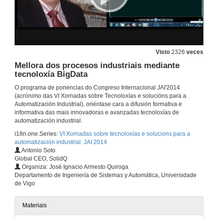
JAI 2014 Entrevista Fabian Brener
5 de nov. de 2014
Visto
2326
veces
Solucións de control de Prevenda en aplicacións de seguridade segundo os requerimentos da EN ISO 13849. Novo Controlador modular XPS-MCM
Mellora dos procesos industriais mediante
tecnoloxía BigData
5 de nov. de 2014
O programa de ponencias do Congreso Internacional JAI'2014
(acrónimo das VI Xornadas sobre Tecnoloxías e solucións para a
JAI 2014 Entrevista Daniel Lara
Automatización Industrial), oriéntase cara a difusión formativa e
informativa das mais innovadoras e avanzadas tecnoloxías de
automatización industrial.
5 de nov. de 2014
i18n.one.Series:
VI Xornadas sobre tecnoloxías e solucions para a
automatización industrial. JAI 2014
Novas tendencias en automatización de maquinaria
Antonio Soto
Global CEO, SolidQ
5 de nov. de 2014
Organiza: José Ignacio Armesto Quiroga
Departamento de Ingeniería de Sistemas y Automática, Universidade
de Vigo
JAI 2014 Entrevista Sergio López
Materiais
5 de nov. de 2014