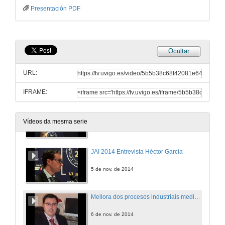
Presentación PDF
Plataforma de automatización flexible e escalable
5 de nov. de 2014
Ocultar
JAI 2014 Entrevista David Saltiveri
URL:
5 de nov. de 2014
IFRAME:
Comunicacións industriais seguras con OPC UA
Vídeos da mesma serie
5 de nov. de 2014
JAI 2014 Entrevista Héctor García
5 de nov. de 2014
Mellora dos procesos industriais mediante tecnoloxía BigData
6 de nov. de 2014