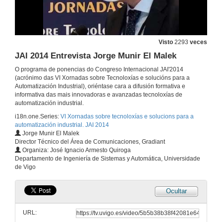
JAI 2014 Entrevista Alejandro Climent
4 de nov. de 2014
Visto
2293
veces
JAI 2014 Entrevista Jorge Munir El Malek
Robot cooperativo enfocado en habilitación naval
O programa de ponencias do Congreso Internacional JAI'2014
(acrónimo das VI Xornadas sobre Tecnoloxías e solucións para a
4 de nov. de 2014
Automatización Industrial), oriéntase cara a difusión formativa e
informativa das mais innovadoras e avanzadas tecnoloxías de
automatización industrial.
JAI 2014 Entrevista Félix Vidal
i18n.one.Series:
VI Xornadas sobre tecnoloxías e solucions para a
automatización industrial. JAI 2014
4 de nov. de 2014
Jorge Munir El Malek
Director Técnico del Área de Comunicaciones, Gradiant
Organiza: José Ignacio Armesto Quiroga
Solucións avanzadas para o control de procesos por lotes
Departamento de Ingeniería de Sistemas y Automática, Universidade
de Vigo
4 de nov. de 2014
Ocultar
JAI 2014 Entrevista Luis Navarra
URL:
4 de nov. de 2014