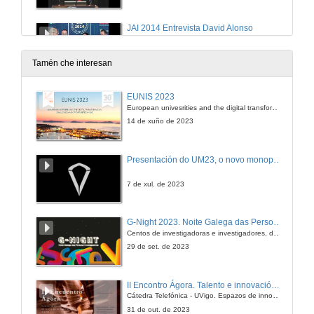
JAI 2014 Entrevista David Alonso
4 de nov. de 2014
Tamén che interesan
Eficiencia enerxética con sistemas de electrónica de potencia
EUNIS 2023
European univesrities and the digital transformation: challenges and opportunities ahead
4 de nov. de 2014
14 de xuño de 2023
JAI 2014 Entrevista Javier de la Morena
Presentación do UM23, o novo monopraza de UVigo Motorsport
4 de nov. de 2014
7 de xul. de 2023
SIMATIC S7-1500 + TIA Portal
G-Night 2023. Noite Galega das Persoas Investigadoras. Conciencias creativas
Centos de investigadoras e investigadores, decenas de actividades e sete cidades
4 de nov. de 2014
29 de set. de 2023
JAI 2014 Entrevista Alberto Penalba
II Encontro Ágora. Talento e innovación na era da transformación dixital
Cátedra Telefónica - UVigo. Espazos de innovación
4 de nov. de 2014
31 de out. de 2023