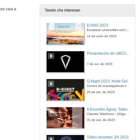
ase cara a
Tamén che interesan
JAI 2014 Entrevista Joan Pallás
EUNIS 2023
3 de nov. de 2014
European univesrities and the digital transformation: challenges and opportunities ahead
14 de xuño de 2023
Robots Universal Robots: Cambio de paradigma na automatización
Presentación do UM23, o novo monopraza de UVigo Motorsport
4 de nov. de 2014
7 de xul. de 2023
JAI 2014 Entrevista Alejandro Climent
G-Night 2023. Noite Galega das Persoas Investigadoras. Conciencias creativas
4 de nov. de 2014
Centos de investigadoras e investigadores, decenas de actividades e sete cidades
29 de set. de 2023
Robot cooperativo enfocado en habilitación naval
II Encontro Ágora. Talento e innovación na era da transformación dixital
4 de nov. de 2014
Cátedra Telefónica - UVigo. Espazos de innovación
31 de out. de 2023
JAI 2014 Entrevista Félix Vidal
Vídeo resumen JAI 2022
4 de nov. de 2014