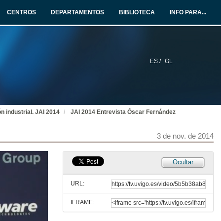
3 de nov. de 2014
CENTROS
DEPARTAMENTOS
BIBLIOTECA
INFO PARA...
Car Easy Apps, desenvolvemento de aplicacións no coche conectado
3 de nov. de 2014
ES /
GL
JAI 2014 Entrevista Antonio Fernández Barciela
3 de nov. de 2014
n industrial. JAI 2014
JAI 2014 Entrevista Óscar Fernández
Google Glass e wearable technologies no sector industrial
3 de nov. de 2014
3 de nov. de 2014
JAI 2014 Entrevista Jordi Boza
Ocultar
3 de nov. de 2014
URL:
IFRAME:
Integrated Drive Systems. O futuro da perfecta integración dos accionametos e a automatización