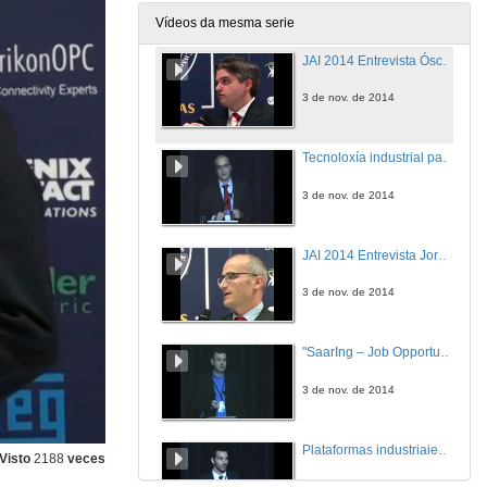
3 de nov. de 2014
Vídeos da mesma serie
JAI 2014 Entrevista Óscar Fernández
3 de nov. de 2014
Tecnoloxía industrial para aplicacións Motion
3 de nov. de 2014
JAI 2014 Entrevista Jordi Santisteve
3 de nov. de 2014
"SaarIng – Job Opportunities for Engineers in the Heart of Europe"
3 de nov. de 2014
Plataformas industriaies para un mundo Smart
Visto
2188
veces
3 de nov. de 2014