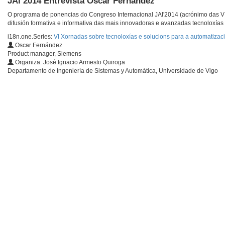
JAI 2014 Entrevista Óscar Fernández
O programa de ponencias do Congreso Internacional JAI'2014 (acrónimo das VI X
difusión formativa e informativa das mais innovadoras e avanzadas tecnoloxías 
i18n.one.Series:
VI Xornadas sobre tecnoloxías e solucions para a automatizació
Oscar Fernández
Product manager, Siemens
Organiza: José Ignacio Armesto Quiroga
Departamento de Ingeniería de Sistemas y Automática, Universidade de Vigo