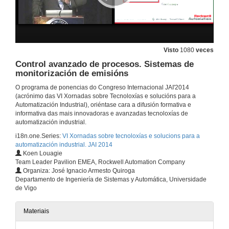
JAI 2014 Entrevista Fabian Brener
5 de nov. de 2014
Visto
1080
veces
Solucións de control de Prevenda en aplicacións de seguridade segundo os requerimentos da EN ISO 13849. Novo Controlador modular XPS-MCM
Control avanzado de procesos. Sistemas de
monitorización de emisións
5 de nov. de 2014
O programa de ponencias do Congreso Internacional JAI'2014
(acrónimo das VI Xornadas sobre Tecnoloxías e solucións para a
JAI 2014 Entrevista Daniel Lara
Automatización Industrial), oriéntase cara a difusión formativa e
informativa das mais innovadoras e avanzadas tecnoloxías de
automatización industrial.
5 de nov. de 2014
i18n.one.Series:
VI Xornadas sobre tecnoloxías e solucions para a
automatización industrial. JAI 2014
Novas tendencias en automatización de maquinaria
Koen Louagie
Team Leader Pavilion EMEA, Rockwell Automation Company
5 de nov. de 2014
Organiza: José Ignacio Armesto Quiroga
Departamento de Ingeniería de Sistemas y Automática, Universidade
de Vigo
JAI 2014 Entrevista Sergio López
Materiais
5 de nov. de 2014