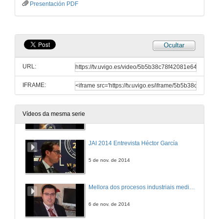
Presentación PDF
Plataforma de automatización flexible e escalable
5 de nov. de 2014
Ocultar
JAI 2014 Entrevista David Saltiveri
URL:
5 de nov. de 2014
IFRAME:
Comunicacións industriais seguras con OPC UA
Vídeos da mesma serie
5 de nov. de 2014
JAI 2014 Entrevista Héctor García
5 de nov. de 2014
Mellora dos procesos industriais mediante tecnoloxía BigData
6 de nov. de 2014