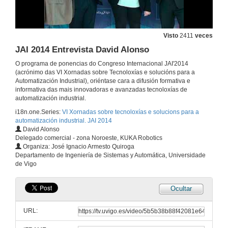
JAI 2014 Entrevista Luis Navarra
4 de nov. de 2014
Visto
2411
veces
JAI 2014 Entrevista David Alonso
Sistemas de Posicionamento: tecnoloxías e aplicacións para o sector industrial
O programa de ponencias do Congreso Internacional JAI'2014
(acrónimo das VI Xornadas sobre Tecnoloxías e solucións para a
4 de nov. de 2014
Automatización Industrial), oriéntase cara a difusión formativa e
informativa das mais innovadoras e avanzadas tecnoloxías de
automatización industrial.
JAI 2014 Entrevista Jorge Munir El Malek
i18n.one.Series:
VI Xornadas sobre tecnoloxías e solucions para a
automatización industrial. JAI 2014
4 de nov. de 2014
David Alonso
Delegado comercial - zona Noroeste, KUKA Robotics
Organiza: José Ignacio Armesto Quiroga
FISIOROB, robot asistido para rehabilitación de persoas
Departamento de Ingeniería de Sistemas y Automática, Universidade
de Vigo
4 de nov. de 2014
Ocultar
JAI 2014 Entrevista Manuel Álvarez
URL:
4 de nov. de 2014