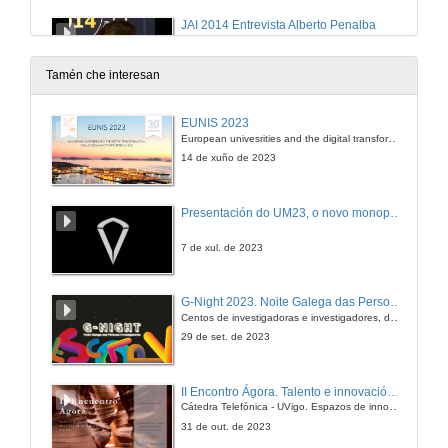
JAI 2014 Entrevista Alberto Penalba
4 de nov. de 2014
Tamén che interesan
"Open Core Engineering"
EUNIS 2023
European univesrities and the digital transformation: challenges and opportunities ahead
4 de nov. de 2014
14 de xuño de 2023
JAI 2014 Entrevista Hans Michael Krause
Presentación do UM23, o novo monopraza de UVigo Motorsport
4 de nov. de 2014
7 de xul. de 2023
Mecanizado de cordóns de Soldadura Robotizado
G-Night 2023. Noite Galega das Persoas Investigadoras. Conciencias creativas
Centos de investigadoras e investigadores, decenas de actividades e sete cidades
5 de nov. de 2014
29 de set. de 2023
JAI 2014 Entrevista Víctor Alonso
II Encontro Ágora. Talento e innovación na era da transformación dixital
Cátedra Telefónica - UVigo. Espazos de innovación
5 de nov. de 2014
31 de out. de 2023