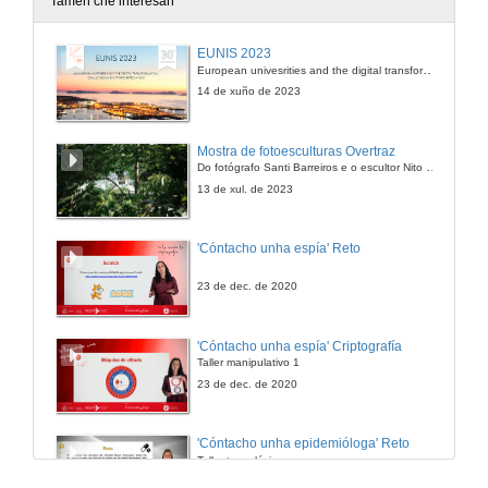
Tamén che interesan
Saídas Laborais para tradución e interpretación
EUNIS 2023
European univesrities and the digital transformation: challenges and opportunities ahead
30 de set. de 2011
14 de xuño de 2023
Saídas Laborais para tradución e interpretación
Mostra de fotoesculturas Overtraz
Quenda de preguntas
Do fotógrafo Santi Barreiros e o escultor Nito Contreras.
30 de set. de 2011
13 de xul. de 2023
Clausura: Intervención de Fernando Lence
'Cóntacho unha espía' Reto
30 de set. de 2011
23 de dec. de 2020
Clausura: Intervención de Liliana Valado
'Cóntacho unha espía' Criptografía
Taller manipulativo 1
30 de set. de 2011
23 de dec. de 2020
Clausura: Intervención de Luis Alonso Bacigalupe
'Cóntacho unha epidemióloga' Reto
Taller tecnolóxico
30 de set. de 2011
3 de feb. de 2023