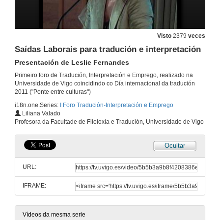
Quenda de preguntas
Visto
2379
veces
29 de set. de 2011
Saídas Laborais para tradución e interpretación
Presentación de Leslie Fernandes
Mesa Redonda: Saídas Laborais para tradución e interpretación
Presentación de Juanjo Arevalillo
Primeiro foro de Tradución, Interpretación e Emprego, realizado na
30 de set. de 2011
Universidade de Vigo coincidindo co Día internacional da tradución
2011 ("Ponte entre culturas")
i18n.one.Series:
I Foro Tradución-Interpretación e Emprego
Saídas Laborais para tradución e interpretación
Liliana Valado
Profesora da Facultade de Filoloxía e Tradución, Universidade de Vigo
30 de set. de 2011
Ocultar
Saídas Laborais para tradución e interpretación
Presentación de Manuel Bragado
URL:
30 de set. de 2011
IFRAME:
Saídas Laborais para tradución e interpretación
30 de set. de 2011
Vídeos da mesma serie