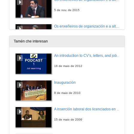
5 de nov. de 2015
Os enxeñeiros de organización e a alta direción. Intervención de Rosa García Piñeiro, Directora Global de Sostenibilidade de Alcoa.
5 de nov. de 2015
Tamén che interesan
Os enxeñeiros de organización e a alta direción. Intervención de Rafael Prieto Rodríguez, Director Area Vannamei en Pescanova S.A.
An introduction to CV’s, letters, and job searching
5 de nov. de 2015
16 de maio de 2012
Os enxeñeiros de organización e a alta direción. Intervención de Jose Silveira Martín, Conselleiro Delegado POVISA.
Inauguración
5 de nov. de 2015
8 de maio de 2010
Os enxeñeiros de organización e a alta direción. Quenda de preguntas.
A inserción laboral dos licenciados en Ciencias do Mar: a carreira investigadora
5 de nov. de 2015
15 de maio de 2006
2ª Xornada ''30 anos Organización. Apertura e Presentación