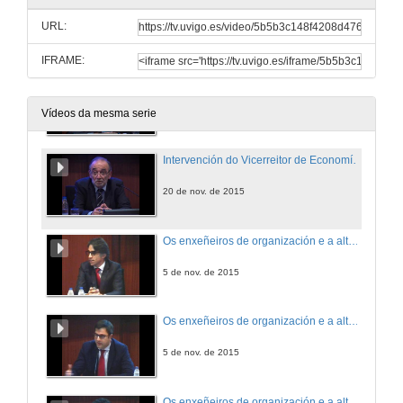
URL:
20 de nov. de 2015
IFRAME:
Intervención del coordinador del Programa 30 Años de Ingeniería de Organización Industrial
20 de nov. de 2015
Vídeos da mesma serie
Intervención do Vicerreitor de Economía e Planificación, Universidade de VIgo
20 de nov. de 2015
Os enxeñeiros de organización e a alta direción. Intervención de Miguel Ardao Fernández, Director Xeral do Grupo Ezpeleta
5 de nov. de 2015
Os enxeñeiros de organización e a alta direción. Rubén Rodríguez Varela, Director Ascensores Enor S.A
5 de nov. de 2015
Os enxeñeiros de organización e a alta direción. Intervención de Antonio Trincado Fernández, Director Xeral Cupa Avanza (Cupa Group).