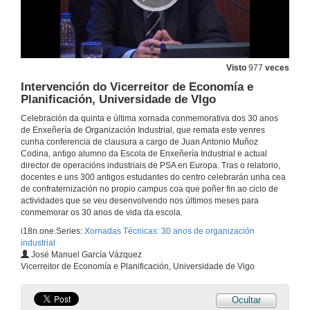
Apertura da xornada de clausura
Visto
977
veces
Intervención do Vicerreitor de Economía e
20 de nov. de 2015
Planificación, Universidade de VIgo
Celebración da quinta e última xornada conmemorativa dos 30 anos
Relatorio de JA Múñoz Codina, directivo do grupo PSA e alumno da primeira promoción
de Enxeñería de Organización Industrial, que remata este venres
cunha conferencia de clausura a cargo de Juan Antonio Muñoz
20 de nov. de 2015
Codina, antigo alumno da Escola de Enxeñería Industrial e actual
director de operacións industriais de PSA en Europa. Tras o relatorio,
docentes e uns 300 antigos estudantes do centro celebrarán unha cea
Intervención do director da Escola de Enxeñería Industrial
de confraternización no propio campus coa que poñer fin ao ciclo de
actividades que se veu desenvolvendo nos últimos meses para
20 de nov. de 2015
conmemorar os 30 anos de vida da escola.
i18n.one.Series:
Xornadas Técnicas: 30 anos de organización
industrial
Intervención do Conselleiro de Economía, Emprego e Industria da Xunta de Galicia
José Manuel García Vázquez
Vicerreitor de Economía e Planificación, Universidade de Vigo
20 de nov. de 2015
Ocultar
Intervención de Concelleiro de Fomento, Concello de Vigo