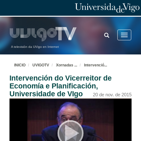
TOGGLE
Toggle
SEARCH
navigatio
A televisión da UVigo en Internet
INICIO
UVIGOTV
Xornadas
...
Intervenció
...
Intervención do Vicerreitor de
Economía e Planificación,
Universidade de VIgo
20 de nov. de 2015