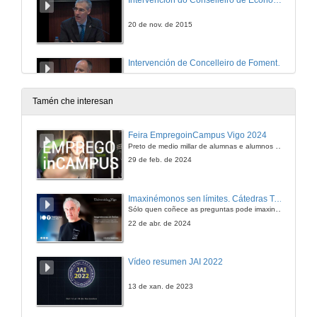
20 de nov. de 2015
Intervención de Concelleiro de Fomento, Concello de Vigo
20 de nov. de 2015
Tamén che interesan
Intervención del coordinador del Programa 30 Años de Ingeniería de Organización Industrial
Feira EmpregoinCampus Vigo 2024
Preto de medio millar de alumnas e alumnos buscan coñecer máis de preto as oportunidades que lles achegan as arredor de medio cento de empresas que participan na edición viguesa da feira. Xunto coa visita aos stands, durante a feria desenvólvense varias actividades complementarias, como obradoiros, conversas, mesas redondas ou o pasaporte de empregabilidade, un espazo no que poderán recibir asesoramento sobre o seu CV.
20 de nov. de 2015
29 de feb. de 2024
Intervención do Vicerreitor de Economía e Planificación, Universidade de VIgo
Imaxinémonos sen límites. Cátedras Telefónica
Sólo quen coñece as preguntas pode imaxinar novas respostas
20 de nov. de 2015
22 de abr. de 2024
Os enxeñeiros de organización e a alta direción. Intervención de Miguel Ardao Fernández, Director Xeral do Grupo Ezpeleta
Vídeo resumen JAI 2022
5 de nov. de 2015
13 de xan. de 2023
Os enxeñeiros de organización e a alta direción. Rubén Rodríguez Varela, Director Ascensores Enor S.A