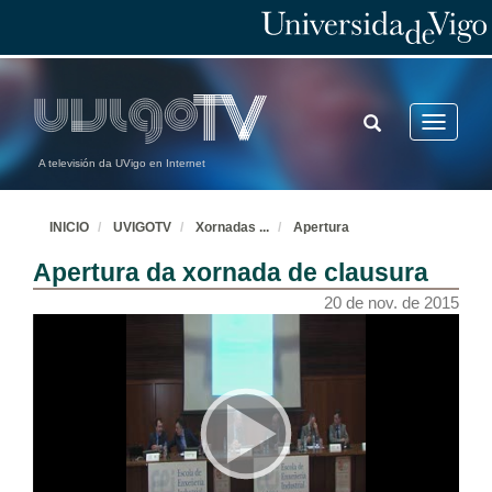
TOGGLE
Toggle
SEARCH
navigatio
A televisión da UVigo en Internet
INICIO
UVIGOTV
Xornadas
...
Apertura
Apertura da xornada de clausura
20 de nov. de 2015