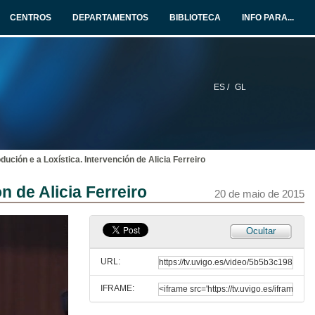
5 de nov. de 2015
CENTROS
DEPARTAMENTOS
BIBLIOTECA
INFO PARA...
Os enxeñeiros de organización e a alta direción. Intervención de Jose Silveira Martín, Conselleiro Delegado POVISA.
5 de nov. de 2015
ES /
GL
Os enxeñeiros de organización e a alta direción. Quenda de preguntas.
5 de nov. de 2015
ución e a Loxística. Intervención de Alicia Ferreiro
2ª Xornada ''30 anos Organización. Apertura e Presentación
n de Alicia Ferreiro
20 de maio de 2015
20 de maio de 2015
Os enxeñeiros de Organización Industrial na Produción e a Loxística. Intervención de Fernando Casal
Ocultar
20 de maio de 2015
URL:
IFRAME:
Os enxeñeiros de Organización Industrial na Produción e a Loxística. Intervención de Marián López