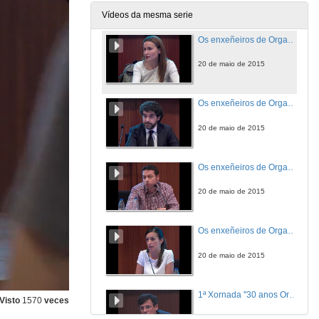
20 de maio de 2015
Vídeos da mesma serie
Os enxeñeiros de Organización Industrial na Produción e a Loxística. Intervención de Alicia Ferreiro
20 de maio de 2015
Os enxeñeiros de Organización Industrial na Produción e a Loxística. Intervención de Jesús Argüelles
20 de maio de 2015
Os enxeñeiros de Organización Industrial na Produción e a Loxística. Intervención de Intervención de Nicolás Santiago
20 de maio de 2015
Os enxeñeiros de Organización Industrial na Produción e a Loxística. Intervención de Marta Ramos
20 de maio de 2015
1ª Xornada ''30 anos Organización. Apertura e Presentación
Visto
1570
veces
16 de abr. de 2015