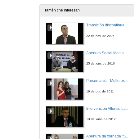
Tamén che interesan
O enxeñeiro de organización industrial: un perfil polivalente. Intervención de Montserrat García
Transición discontinua de partículas de microgel termosensible
16 de abr. de 2015
22 de nov. de 2006
O enxeñeiro de organización industrial: un perfil polivalente. Intervención de María Teresa Fernández Vidal
Apertura Social Media Day 2016
16 de abr. de 2015
25 de xan. de 2016
O enxeñeiro de organización industrial: un perfil polivalente. Intervención de Hugo Castro Fernández
Presentación 'Mulleres no software libre'
16 de abr. de 2015
19 de out. de 2011
O enxeñeiro de organización industrial: un perfil polivalente. Intervención de Paula Pérez Nogueira
Intervención Alfonso Lago Ferreiro
16 de abr. de 2015
13 de xuño de 2012
O enxeñeiro de organización industrial: un perfil polivalente. Intervención de José Manuel Torres Corredoira
Apertura da xornada "Smart-Energy, Smart-City"
16 de abr. de 2015