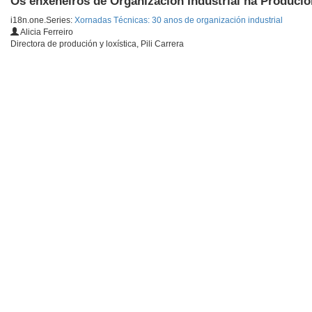
Os enxeñeiros de Organización Industrial na Produción 
i18n.one.Series:
Xornadas Técnicas: 30 anos de organización industrial
Alicia Ferreiro
Directora de produción y loxística, Pili Carrera