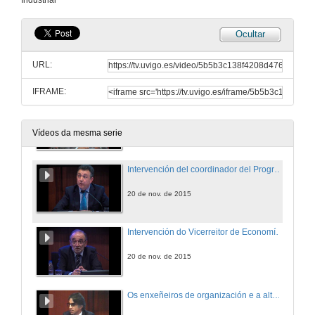
Industrial
20 de nov. de 2015
Ocultar
Intervención do Conselleiro de Economía, Emprego e Industria da Xunta de Galicia
URL:
20 de nov. de 2015
IFRAME:
Intervención de Concelleiro de Fomento, Concello de Vigo
20 de nov. de 2015
Vídeos da mesma serie
Intervención del coordinador del Programa 30 Años de Ingeniería de Organización Industrial
20 de nov. de 2015
Intervención do Vicerreitor de Economía e Planificación, Universidade de VIgo
20 de nov. de 2015
Os enxeñeiros de organización e a alta direción. Intervención de Miguel Ardao Fernández, Director Xeral do Grupo Ezpeleta