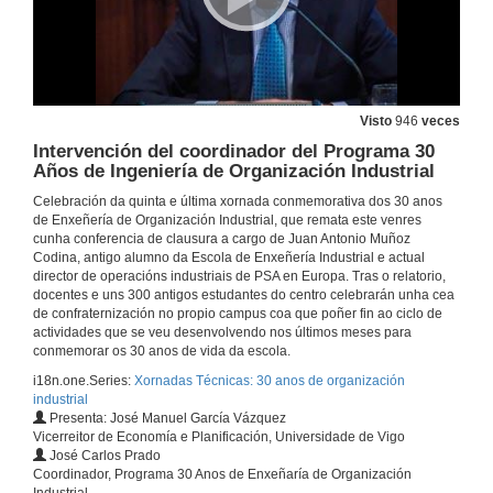
Visto
946
veces
Intervención del coordinador del Programa 30
Años de Ingeniería de Organización Industrial
Celebración da quinta e última xornada conmemorativa dos 30 anos
de Enxeñería de Organización Industrial, que remata este venres
cunha conferencia de clausura a cargo de Juan Antonio Muñoz
Codina, antigo alumno da Escola de Enxeñería Industrial e actual
Apertura da xornada de clausura
director de operacións industriais de PSA en Europa. Tras o relatorio,
docentes e uns 300 antigos estudantes do centro celebrarán unha cea
20 de nov. de 2015
de confraternización no propio campus coa que poñer fin ao ciclo de
actividades que se veu desenvolvendo nos últimos meses para
conmemorar os 30 anos de vida da escola.
Relatorio de JA Múñoz Codina, directivo do grupo PSA e alumno da primeira promoción
i18n.one.Series:
Xornadas Técnicas: 30 anos de organización
industrial
20 de nov. de 2015
Presenta: José Manuel García Vázquez
Vicerreitor de Economía e Planificación, Universidade de Vigo
José Carlos Prado
Intervención do director da Escola de Enxeñería Industrial
Coordinador, Programa 30 Anos de Enxeñaría de Organización