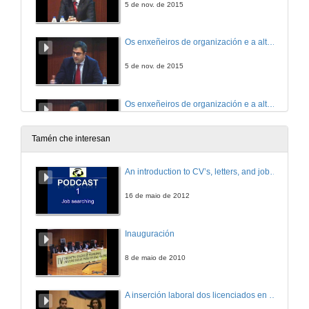
5 de nov. de 2015
Os enxeñeiros de organización e a alta direción. Rubén Rodríguez Varela, Director Ascensores Enor S.A
5 de nov. de 2015
Os enxeñeiros de organización e a alta direción. Intervención de Antonio Trincado Fernández, Director Xeral Cupa Avanza (Cupa Group).
5 de nov. de 2015
Tamén che interesan
Os enxeñeiros de organización e a alta direción. Intervención de Rosa García Piñeiro, Directora Global de Sostenibilidade de Alcoa.
An introduction to CV’s, letters, and job searching
5 de nov. de 2015
16 de maio de 2012
Os enxeñeiros de organización e a alta direción. Intervención de Rafael Prieto Rodríguez, Director Area Vannamei en Pescanova S.A.
Inauguración
5 de nov. de 2015
8 de maio de 2010
Os enxeñeiros de organización e a alta direción. Intervención de Jose Silveira Martín, Conselleiro Delegado POVISA.
A inserción laboral dos licenciados en Ciencias do Mar: a carreira investigadora