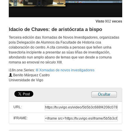
13 de nov. de 2013
Visto
902
veces
Rolda de preguntas: Aproximación á muller rural da Idade Moderna, a muller rural da comarca carballinesa
Idacio de Chaves: de aristócrata a bispo
13 de nov. de 2013
Terceira edición das Xornadas de Novos Investigadores, organizadas
pola Delegación de Alumnos da Facultade de Historia coa
colaboración do centro. A cita convida a persoas que teñen unha
Achegamento á evolución histórica da xustiza penal de menores
traxectoria incipiente a presentar as súas liñas de investigación,
afondando nun amplo abano de temas que van desde a comuna
13 de nov. de 2013
romana ao enxoval no século XIII.
i18n.one.Series:
III Xornadas de novos investigadores
Mesa redonda do mércores. III Xornadas de novos investigadores
Benito Márquez Castro
Universidade de Vigo
13 de nov. de 2013
Ocultar
Aproximación ao estudo das estelas e estatuas menhir da Prehistoria Recente
URL:
14 de nov. de 2013
IFRAME:
A domus da tova arqueológica das antigas cavalariças de Braga: evoluçao e analise funcional