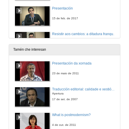
Presentación
15 de feb. de 2017
Resistir aos cambios: a ditadura franquista ante a literatura do exterior (O Boletín de Orientación Bibliográfica, 1963-1967)
15 de feb. de 2017
Tamén che interesan
Sobre poesía, política e canonización: as representacións das clases medias na Poesía da Experiencia
Presentación da xornada
15 de feb. de 2017
23 de maio de 2011
Representacións dxs obreirxs en dúas novelas españolas: conciencia de clase e humor. O caso de Manolito Gafotas e A caída de Madrid
Traducción editorial: calidade e xestión de proxectos
Apertura
15 de feb. de 2017
17 de set. de 2007
Primeira sesión de comunicacións. Mesa 1. Quenda de preguntas
What is postmodernism?
15 de feb. de 2017
4 de out. de 2011