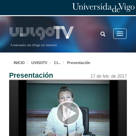
TOGGLE
Toggle
SEARCH
navigatio
A televisión da UVigo en Internet
INICIO
UVIGOTV
CI
...
Presentación
Presentación
17 de feb. de 2017