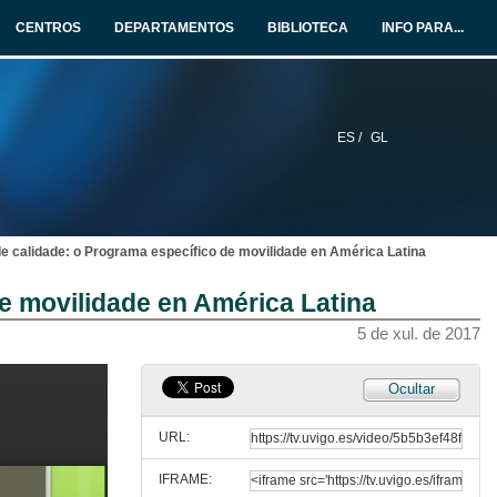
5 de xul. de 2017
CENTROS
DEPARTAMENTOS
BIBLIOTECA
INFO PARA...
Intervención de Mercedes Gonzalez Sanmamed Presidenta, Symposium POIO 2017 Recursos para un Prácticum de calidade
5 de xul. de 2017
ES /
GL
Intervención de Juan Manuel Corbacho Valencia Vicerreitor do Campus de Pontevedra, Universidade de Vigo
5 de xul. de 2017
de calidade: o Programa específico de movilidade en América Latina
Recursos tecnolóxicos para un PLE-portafolios multimedia de calidade para o Prácticum e as Prácticas externas
de movilidade en América Latina
5 de xul. de 2017
5 de xul. de 2017
Quenda de preguntas. Recursos tecnolóxicos para un PLE-portafolios multimedia de calidade para o Prácticum e as Prácticas externas
Ocultar
5 de xul. de 2017
URL:
IFRAME:
Presentación dos ponentes da Mesa Redonda 1: "Entornos (escolares, internacionais, empresariais, virtuais) para un prácticum de calidade"