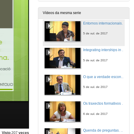
5 de xul. de 2017
Vídeos da mesma serie
Entornos internacionais para un prácticum de calidade: o Programa específico de movilidade en América Latina
5 de xul. de 2017
Integrating interships in online studies in the field of Education. The case of the European Institutions of Laureate International Universities (LIU) Network.
5 de xul. de 2017
O que a verdade esconde: Contribucións á creación de entornos virtuais de calidade no Prácticum universitario
5 de xul. de 2017
Os traxectos formativos dos formadores en prácticas profesionais
6 de xul. de 2017
Quenda de preguntas. Os traxectos formativos dos formadores en prácticas profesionais
Visto
207
veces