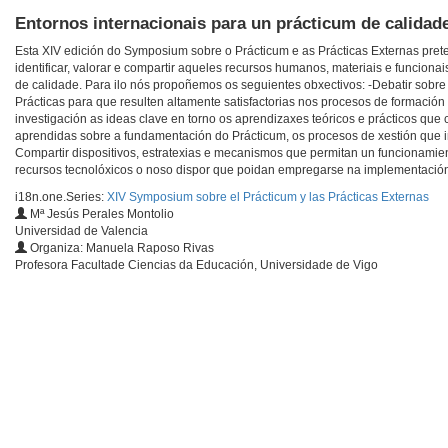
Entornos internacionais para un prácticum de calidad
Esta XIV edición do Symposium sobre o Prácticum e as Prácticas Externas prete
identificar, valorar e compartir aqueles recursos humanos, materiais e funcio
de calidade. Para ilo nós propoñemos os seguientes obxectivos: -Debatir sob
Prácticas para que resulten altamente satisfactorias nos procesos de formación 
investigación as ideas clave en torno os aprendizaxes teóricos e prácticos que 
aprendidas sobre a fundamentación do Prácticum, os procesos de xestión que im
Compartir dispositivos, estratexias e mecanismos que permitan un funcionamien
recursos tecnolóxicos o noso dispor que poidan empregarse na implementación 
i18n.one.Series:
XIV Symposium sobre el Prácticum y las Prácticas Externas
Mª Jesús Perales Montolio
Universidad de Valencia
Organiza: Manuela Raposo Rivas
Profesora Facultade Ciencias da Educación, Universidade de Vigo