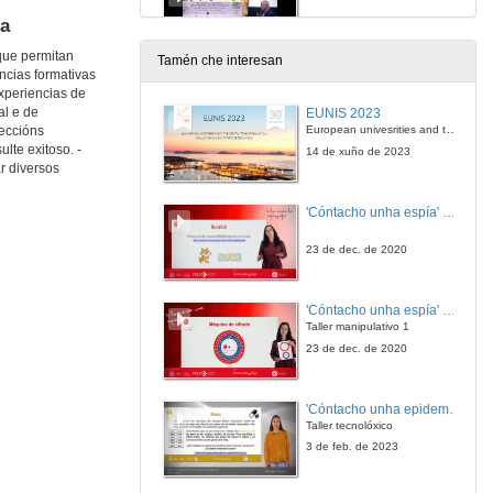
na
6 de xul. de 2017
 que permitan
Tamén che interesan
ncias formativas
Qué é a REPPE
xperiencias de
al e de
EUNIS 2023
6 de xul. de 2017
European univesrities and the digital transformation: challenges and opportunities ahead
leccións
lte exitoso. -
14 de xuño de 2023
r diversos
Estado actual da Revista Prácticum que edita a REPPE
'Cóntacho unha espía' Reto
6 de xul. de 2017
23 de dec. de 2020
Quenda de preguntas. Asamblea REPPE
'Cóntacho unha espía' Criptografía
6 de xul. de 2017
Taller manipulativo 1
23 de dec. de 2020
O practicum na experiencia do estudante na Universidade de Northampton, Reino Unido
'Cóntacho unha epidemióloga' Reto
6 de xul. de 2017
Taller tecnolóxico
3 de feb. de 2023
Quenda de preguntas. O practicum na experiencia do estudante na Universidade de Northampton, Reino Unido