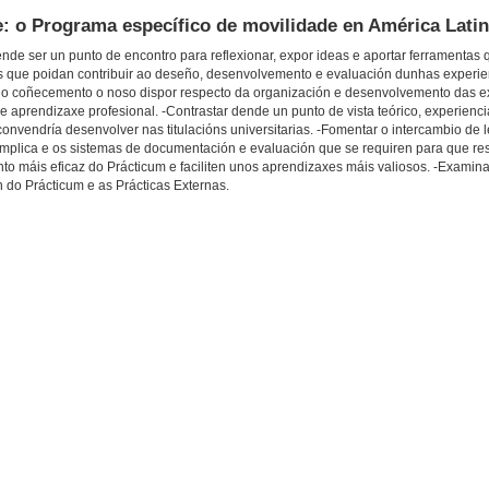
e: o Programa específico de movilidade en América Lati
nde ser un punto de encontro para reflexionar, expor ideas e aportar ferramentas
nais que poidan contribuir ao deseño, desenvolvemento e evaluación dunhas experie
re o coñecemento o noso dispor respecto da organización e desenvolvemento das e
e aprendizaxe profesional. -Contrastar dende un punto de vista teórico, experienci
convendría desenvolver nas titulacións universitarias. -Fomentar o intercambio de 
plica e os sistemas de documentación e evaluación que se requiren para que resu
to máis eficaz do Prácticum e faciliten unos aprendizaxes máis valiosos. -Examina
do Prácticum e as Prácticas Externas.