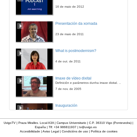
16 de maio de 2012
Presentación da xornada
23 de maio de 2011
What is postmodernism?
4 de out. de 2011
Imaxe de vídeo dixital
Definición e parámetros dunha imaxe dixital. Resolución e Aspecto. Profundidade da cor. Compresión. Frame por segundo. Entrelazado. Campos, cadros
7 de nov. de 2005
Inauguración
8 de maio de 2010
UvigoTV | Praza Miralles. Local A3A | Campus Universitario | C.P. 36310 Vigo (Pontevedra) |
España | Tlf: +34 986811937 |
tv@uvigo.es
Accesibilidade
|
Aviso Legal
|
Condicións de uso
|
Política de cookies
A inserción laboral dos licenciados en Ciencias do Mar: a carreira investigadora