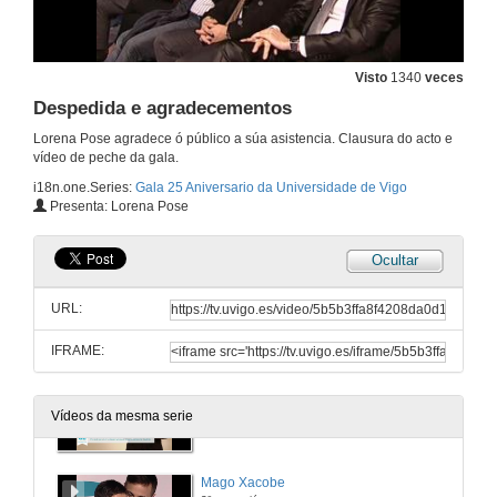
4 de dec. de 2014
Visto
1340
veces
Caxade
Actuación musical
Despedida e agradecementos
4 de dec. de 2014
Lorena Pose agradece ó público a súa asistencia. Clausura do acto e
vídeo de peche da gala.
25 anos da Universidade de Vigo
i18n.one.Series:
Gala 25 Aniversario da Universidade de Vigo
Presenta: Lorena Pose
4 de dec. de 2014
Ocultar
Intervención do alcalde de Vigo, Abel Caballero
URL:
4 de dec. de 2014
IFRAME:
Personaxes relevantes da sociedade galega
Vídeos da mesma serie
4 de dec. de 2014
Mago Xacobe