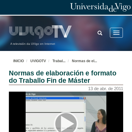
TOGGLE
Toggle
SEARCH
navigatio
A televisión da UVigo en Internet
INICIO
UVIGOTV
Trabal
...
Normas de el
...
Normas de elaboración e formato
do Traballo Fin de Máster
13 de abr. de 2011