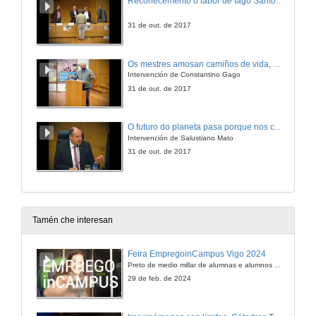
Recoñecemento ó labor de Iago Santos Castroviejo
31 de out. de 2017
Os mestres amosan camiños de vida, plantexannos unha misión
Intervención de Constantino Gago
31 de out. de 2017
O futuro do planeta pasa porque nos convertamos nunha verdadeira sociedade do coñecemento e iso solo será posible cando o capital estea supeditado ao coñecemento
Intervención de Salustiano Mato
31 de out. de 2017
Tamén che interesan
Feira EmpregoinCampus Vigo 2024
Preto de medio millar de alumnas e alumnos buscan coñecer máis de preto as oportunidades que lles achegan as arredor de medio cento de empresas que participan na edición viguesa da feira. Xunto coa visita aos stands, durante a feria desenvólvense varias actividades complementarias, como obradoiros, conversas, mesas redondas ou o pasaporte de empregabilidade, un espazo no que poderán recibir asesoramento sobre o seu CV.
29 de feb. de 2024