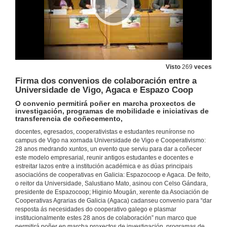
Introducción ás Cooperativas
Intervención de Constantino Gago
31 de out. de 2017
Aprende coas cooperativas agrarias
Intervención de Higinio Mougán
31 de out. de 2017
Visto
269
veces
Firma dos convenios de colaboración entre a
Universidade de Vigo, Agaca e Espazo Coop
Presentación de Reyes Fernández e Fina Casal
O convenio permitirá poñer en marcha proxectos de
31 de out. de 2017
investigación, programas de mobilidade e iniciativas de
transferencia de coñecemento,
docentes, egresados, cooperativistas e estudantes reuníronse no
Intervención de Fina Casal Martínez
campus de Vigo na xornada Universidade de Vigo e Cooperativismo:
Directora da Fundación Universidade de Vigo
28 anos medrando xuntos, un evento que serviu para dar a coñecer
31 de out. de 2017
este modelo empresarial, reunir antigos estudantes e docentes e
estreitar lazos entre a institución académica e as dúas principais
asociacións de cooperativas en Galicia: Espazocoop e Agaca. De feito,
Intervención de Reyes Fernández
o reitor da Universidade, Salustiano Mato, asinou con Celso Gándara,
Técnica superior da Área de Emprego da Universidade de Vigo
presidente de Espazocoop; Higinio Mougán, xerente da Asociación de
31 de out. de 2017
Cooperativas Agrarias de Galicia (Agaca) cadanseu convenio para “dar
resposta ás necesidades do cooperativo galego e plasmar
institucionalmente estes 28 anos de colaboración” nun marco que
permitirá poñer en marcha proxectos de investigación, programas de