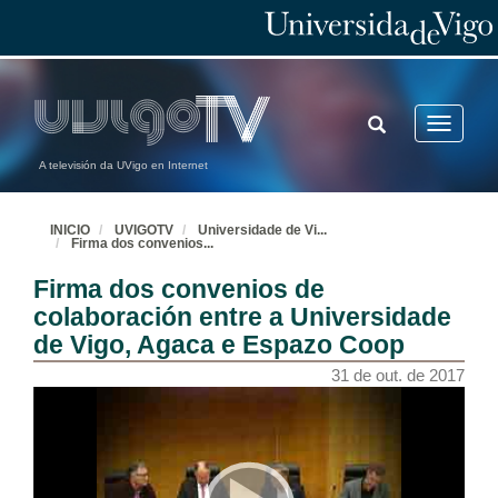
TOGGLE
Toggle
SEARCH
navigatio
A televisión da UVigo en Internet
INICIO
UVIGOTV
Universidade de Vi
...
Firma dos convenios
...
Firma dos convenios de
Exposición sobre o cooperativismo en Galiza
colaboración entre a Universidade
de Vigo, Agaca e Espazo Coop
31 de out. de 2017
31 de out. de 2017
Benvida de Santiago Gómez Fraiz
Decano da Facultade de Ciencias Económicas
31 de out. de 2017