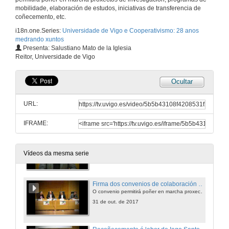
Aprende coas Cooperativas. Quenda de cuestións
mobilidade, elaboración de estudos, iniciativas de transferencia de
coñecemento, etc.
31 de out. de 2017
i18n.one.Series:
Universidade de Vigo e Cooperativismo: 28 anos
medrando xuntos
Os docentes que apostaron polo cooperativismo “eran optimistas de cara ao futuro, porque crían nun modelo de economía social, do que as cooperativas son expoñente”
Presenta: Salustiano Mato de la Iglesia
Intervención de Carlos Hervés
Reitor, Universidade de Vigo
31 de out. de 2017
Ocultar
Higinio Mougán, destacou a “ilusión e entusiasmo” polo eido cooperativo de profesores da Universidade de Vigo
Intervención de Hixinio Mougán
URL:
31 de out. de 2017
IFRAME:
Fronte á crise, o cooperativismo responde doutra maneira, porque as persoas son o primeiro e iso tradúcese nos datos de emprego
Intervención de Celso Gándara
Vídeos da mesma serie
31 de out. de 2017
Firma dos convenios de colaboración entre a Universidade de Vigo, Agaca e Espazo Coop
O convenio permitirá poñer en marcha proxectos de investigación, programas de mobilidade e iniciativas de transferencia de coñecemento,
31 de out. de 2017