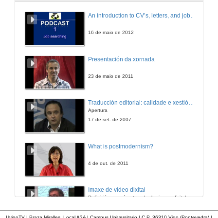
An introduction to CV’s, letters, and job searching
16 de maio de 2012
Presentación da xornada
23 de maio de 2011
Traducción editorial: calidade e xestión de proxectos
Apertura
17 de set. de 2007
What is postmodernism?
4 de out. de 2011
Imaxe de vídeo dixital
Definición e parámetros dunha imaxe dixital. Resolución e Aspecto. Profundidade da cor. Compresión. Frame por segundo. Entrelazado. Campos, cadros
7 de nov. de 2005
UvigoTV | Praza Miralles. Local A3A | Campus Universitario | C.P. 36310 Vigo (Pontevedra) |