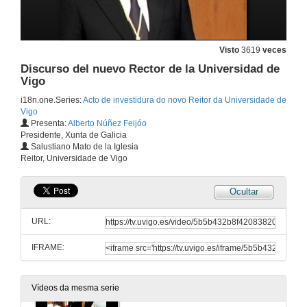
Visto
3619
veces
Discurso del nuevo Rector de la Universidad de
Vigo
i18n.one.Series:
Acto de investidura do novo Reitor da Universidade de
Vigo
Presenta:
Alberto Núñez Feijóo
Presidente, Xunta de Galicia
Salustiano Mato de la Iglesia
Reitor, Universidade de Vigo
Ocultar
Apertura del acto y discurso del Rector
URL:
18 de xuño de 2010
IFRAME:
Protocolo de Investidura del nuevo Rector de la Universidad de Vigo
Vídeos da mesma serie
18 de xuño de 2010