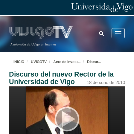
TOGGLE
Toggle
SEARCH
navigatio
A televisión da UVigo en Internet
INICIO
UVIGOTV
Acto de invest
...
Discur
...
Discurso del nuevo Rector de la
Universidad de Vigo
18 de xuño de 2010