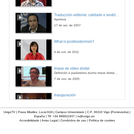
O purismo lingüístico, ¿unha doenza superable?
Traducción editorial: calidade e xestión de proxectos
Apertura
21 de xuño de 2006
17 de set. de 2007
Mesa redonda
What is postmodernism?
21 de xuño de 2006
4 de out. de 2011
Imaxe de vídeo dixital
Definición e parámetros dunha imaxe dixital. Resolución e Aspecto. Profundidade da cor. Compresión. Frame por segundo. Entrelazado. Campos, cadros
7 de nov. de 2005
Inauguración
8 de maio de 2010
UvigoTV | Praza Miralles. Local A3A | Campus Universitario | C.P. 36310 Vigo (Pontevedra) |
España | Tlf: +34 986811937 |
tv@uvigo.es
Accesibilidade
|
Aviso Legal
|
Condicións de uso
|
Política de cookies
A inserción laboral dos licenciados en Ciencias do Mar: a carreira investigadora
15 de maio de 2006