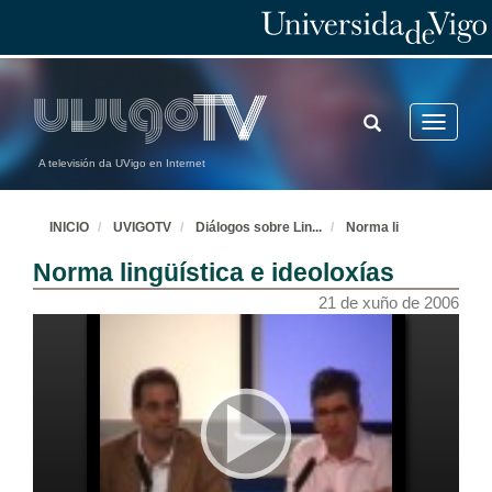
TOGGLE
Toggle
SEARCH
navigatio
A televisión da UVigo en Internet
INICIO
UVIGOTV
Diálogos sobre Lin
...
Norma li
Norma lingüística e ideoloxías
21 de xuño de 2006