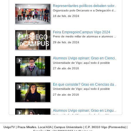
Mesa redonda
Representantes políticos debaten sobre educación e xuventude no campus de Pontevedra
Organizado polo Decanato e a Delegación de Alumnado de Dirección e Xestión Pública e coa participación de candidatos de PP, BNG, PSOE, Sumar e Podemos
21 de xuño de 2006
16 de feb. de 2024
Feira EmpregoinCampus Vigo 2024
Preto de medio millar de alumnas e alumnos buscan coñecer máis de preto as oportunidades que lles achegan as arredor de medio cento de empresas que participan na edición viguesa da feira. Xunto coa visita aos stands, durante a feria desenvólvense varias actividades complementarias, como obradoiros, conversas, mesas redondas ou o pasaporte de empregabilidade, un espazo no que poderán recibir asesoramento sobre o seu CV.
29 de feb. de 2024
Alumnos Uvigo opinan: Grao en Ciencias da Linguaxe e Estudos Literarios
Universidade de Vigo: aquí todo é posible
27 de abr. de 2016
En que consiste? Grao en Ciencias da Linguaxe e Estudos Literarios
Universidade de Vigo: aquí todo é posible
27 de abr. de 2016
Alumnos Uvigo opinan: Grao en Linguas Estranxeiras
Universidade de Vigo: aquí todo é posible
27 de abr. de 2016
UvigoTV | Praza Miralles. Local A3A | Campus Universitario | C.P. 36310 Vigo (Pontevedra) |