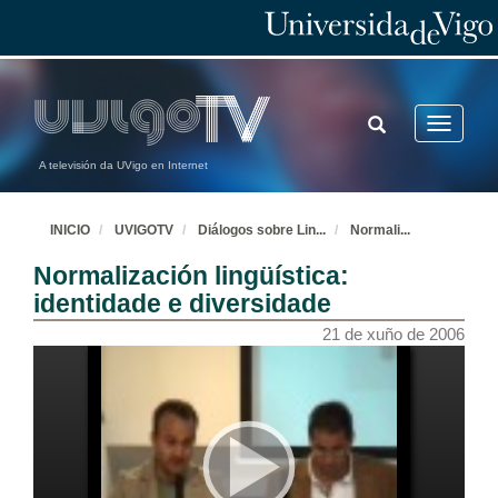
TOGGLE
Toggle
SEARCH
navigatio
A televisión da UVigo en Internet
INICIO
UVIGOTV
Diálogos sobre Lin
...
Normali
...
Normalización lingüística:
identidade e diversidade
21 de xuño de 2006