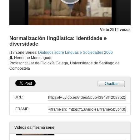
Visto
2512
veces
Normalización lingüística: identidade e
diversidade
i18n.one.Series:
Diálogos sobre Linguas e Sociedades 2006
Henrique Monteagudo
Acto de apertura
Profesor titular de Filoloxía Galega, Universidade de Santiago de
Compostela
21 de xuño de 2006
Ocultar
Norma lingüística e ideoloxías
URL:
21 de xuño de 2006
IFRAME:
Mesa redonda
21 de xuño de 2006
Vídeos da mesma serie