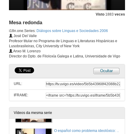
21 de xuño de 2006
Visto
1883
veces
Mesa redonda
Norma lingüística e ideoloxías
i18n.one.Series:
Diálogos sobre Linguas e Sociedades 2006
21 de xuño de 2006
José Del Valle
Profesor titular no Programa de Linguas e Literaturas Hispánicas e
Lusobrasileiras, City University of New York
Mesa redonda
Anxo M. Lorenzo
Director do Dpto. de Filoloxía Galega e Latina, Universidade de Vigo
21 de xuño de 2006
Ocultar
Normalización lingüística: identidade e diversidade
URL:
21 de xuño de 2006
IFRAME:
Mesa redonda
Vídeos da mesma serie
21 de xuño de 2006
O español como problema ideolóxico: os límites do panhispanismo e o policentrismo lingüísticos