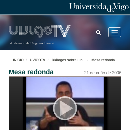
TOGGLE
Toggle
SEARCH
navigatio
A televisión da UVigo en Internet
INICIO
UVIGOTV
Diálogos sobre Lin
...
Mesa redonda
Mesa redonda
21 de xuño de 2006
Acto de apertura