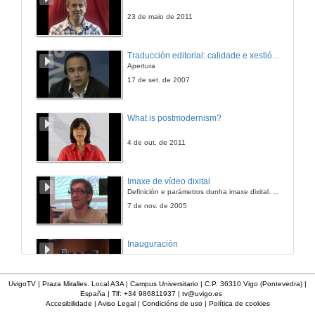
23 de maio de 2011
Traducción editorial: calidade e xestión de proxectos
Apertura
17 de set. de 2007
What is postmodernism?
4 de out. de 2011
Imaxe de vídeo dixital
Definición e parámetros dunha imaxe dixital. Resolución e Aspecto. Profundidade da cor. Compresión. Frame por segundo. Entrelazado. Campos, cadros
7 de nov. de 2005
Inauguración
8 de maio de 2010
UvigoTV | Praza Miralles. Local A3A | Campus Universitario | C.P. 36310 Vigo (Pontevedra) |
España | Tlf: +34 986811937 |
tv@uvigo.es
Accesibilidade
|
Aviso Legal
|
Condicións de uso
|
Política de cookies
A inserción laboral dos licenciados en Ciencias do Mar: a carreira investigadora