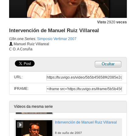
Oil Spill Environmental Forensics: Fingerprinting and Source Identification
Visto
2920
veces
6 de xuño de 2007
Intervención de Manuel Ruiz Villareal
i18n.one.Series:
Simposio Vertimar 2007
Long term effects from short and long term exposures following the Exxon Valdez Oil Spill
Manuel Ruiz Villareal
C O. A Coruña
7 de xuño de 2007
Ocultar
Post spill environmental impact assessment: approaches and needs
URL:
8 de xuño de 2007
IFRAME:
Clausura e Conclusións
8 de xuño de 2007
Vídeos da mesma serie
Intervención de Manuel Ruiz Villareal
8 de xuño de 2007