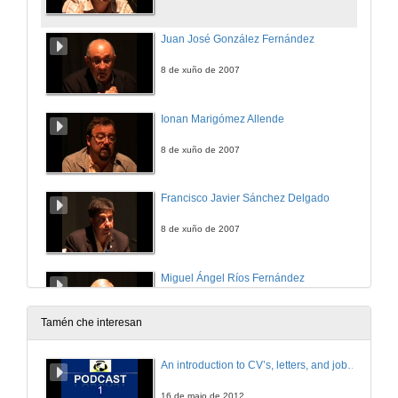
Juan José González Fernández
8 de xuño de 2007
Ionan Marigómez Allende
8 de xuño de 2007
Francisco Javier Sánchez Delgado
8 de xuño de 2007
Miguel Ángel Ríos Fernández
8 de xuño de 2007
Tamén che interesan
Beatriz Morales
An introduction to CV’s, letters, and job searching
8 de xuño de 2007
16 de maio de 2012