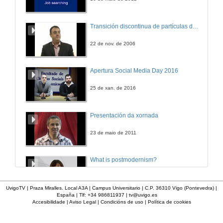
Transición discontinua de partículas de microgel termosensible
22 de nov. de 2006
Apertura Social Media Day 2016
25 de xan. de 2016
Presentación da xornada
23 de maio de 2011
What is postmodernism?
4 de out. de 2011
UvigoTV | Praza Miralles. Local A3A | Campus Universitario | C.P. 36310 Vigo (Pontevedra) |
España | Tlf: +34 986811937 |
tv@uvigo.es
Accesibilidade
|
Aviso Legal
|
Condicións de uso
|
Política de cookies
Presentación 'Mulleres no software libre'
19 de out. de 2011