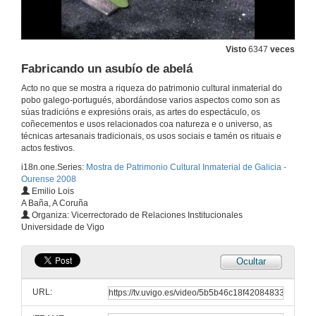
Olaría
7 de nov. de 2008
Visto
6347
veces
Fabricando un asubío de abelá
Cales son e cal é o seu son
Acto no que se mostra a riqueza do patrimonio cultural inmaterial do
pobo galego-portugués, abordándose varios aspectos como son as
7 de nov. de 2008
súas tradicións e expresións orais, as artes do espectáculo, os
coñecementos e usos relacionados coa natureza e o universo, as
técnicas artesanais tradicionais, os usos sociais e tamén os rituais e
Fabricando un mirlitón
actos festivos.
i18n.one.Series:
Mostra de Patrimonio Cultural Inmaterial de Galicia -
7 de nov. de 2008
Ourense 2008
Emilio Lois
A Baña, A Coruña
Fabricando un reco-reco
Organiza: Vicerrectorado de Relaciones Institucionales
Universidade de Vigo
7 de nov. de 2008
Ocultar
Fabricando un carrizo
URL:
7 de nov. de 2008