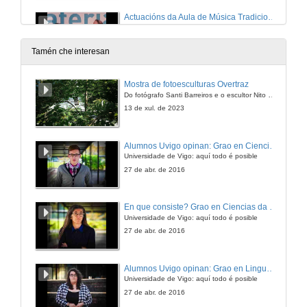
Actuacións da Aula de Música Tradicional Gomes Mouro e Manuel Viqueira
8 de nov. de 2008
Tamén che interesan
Entrevistas a autoridades
Mostra de fotoesculturas Overtraz
Do fotógrafo Santi Barreiros e o escultor Nito Contreras.
8 de nov. de 2008
13 de xul. de 2023
Antroido de Laza
Alumnos Uvigo opinan: Grao en Ciencias da Linguaxe e Estudos Literarios
Universidade de Vigo: aquí todo é posible
8 de nov. de 2008
27 de abr. de 2016
Antroido Ribeirao de Santiago de Arriba
En que consiste? Grao en Ciencias da Linguaxe e Estudos Literarios
Universidade de Vigo: aquí todo é posible
8 de nov. de 2008
27 de abr. de 2016
Manuel Viqueira
Alumnos Uvigo opinan: Grao en Linguas Estranxeiras
Ordes, A Coruña
Universidade de Vigo: aquí todo é posible
8 de nov. de 2008
27 de abr. de 2016