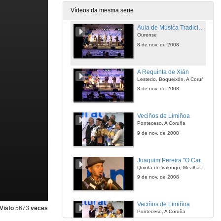
8 de nov. de 2008
Vídeos da mesma serie
Aula de Música Tradicional Gomes Mouro
Ourense
8 de nov. de 2008
A Requinta de Xián
Lestedo, Boqueixón, A Coruña
8 de nov. de 2008
Veciños de Limiñoa
Ponteceso, A Coruña
9 de nov. de 2008
Joaquim Pereira "O Carriço"
Quinta do Valongo, Mealhada, Portugal
9 de nov. de 2008
Veciños de Limiñoa
Visto
5673
veces
Ponteceso, A Coruña