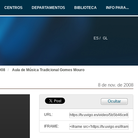
8 de nov. de 2008
CENTROS
DEPARTAMENTOS
BIBLIOTECA
INFO PARA...
Antroido Ribeirao de Santiago de Arriba
8 de nov. de 2008
ES /
GL
Manuel Viqueira
Ordes, A Coruña
8 de nov. de 2008
008
Aula de Música Tradicional Gomes Mouro
Joaquim Pereira "O Carriço"
Quinta do Valongo, Mealhada, Portugal
8 de nov. de 2008
8 de nov. de 2008
Ludovaina
Ocultar
Morrazo, Pontevedra
8 de nov. de 2008
URL:
IFRAME:
Os Revoltas
Lestedo, Boqueixón, A Coruña