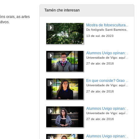
9 de nov. de 2008
Tamén che interesan
ns orais, as artes
César Fernández
tivos.
Quixoiro, A Fonsagrada
Mostra de fotoesculturas Overtraz
9 de nov. de 2008
Do fotógrafo Santi Barreiros e o escultor Nito Contreras.
13 de xul. de 2023
Veciños de Limiñoa
Ponteceso, A Coruña
Alumnos Uvigo opinan: Grao en Ciencias da Linguaxe e Estudos Literarios
9 de nov. de 2008
Universidade de Vigo: aquí todo é posible
27 de abr. de 2016
José Marentes
Santa Xuía, A Fonsagrada
En que consiste? Grao en Ciencias da Linguaxe e Estudos Literarios
9 de nov. de 2008
Universidade de Vigo: aquí todo é posible
27 de abr. de 2016
Veciños de Limiñoa
Ponteceso, A Coruña
Alumnos Uvigo opinan: Grao en Linguas Estranxeiras
9 de nov. de 2008
Universidade de Vigo: aquí todo é posible
27 de abr. de 2016
Treboadas de Tomiño
Tomiño, Pontevedra
Alumnos Uvigo opinan: Grao en Linguas Estranxeiras
9 de nov. de 2008