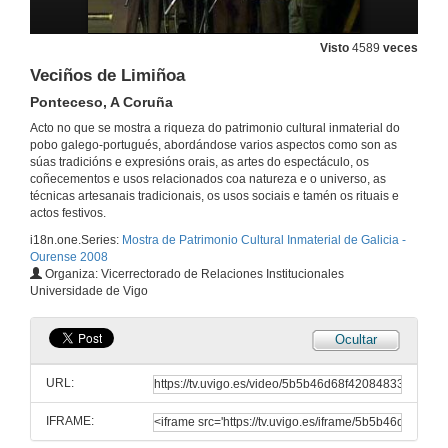
Ponteceso, A Coruña
9 de nov. de 2008
Visto
4589
veces
Veciños de Limiñoa
César Fernández
Quixoiro, A Fonsagrada
Ponteceso, A Coruña
9 de nov. de 2008
Acto no que se mostra a riqueza do patrimonio cultural inmaterial do
pobo galego-portugués, abordándose varios aspectos como son as
súas tradicións e expresións orais, as artes do espectáculo, os
Veciños de Limiñoa
coñecementos e usos relacionados coa natureza e o universo, as
Ponteceso, A Coruña
técnicas artesanais tradicionais, os usos sociais e tamén os rituais e
9 de nov. de 2008
actos festivos.
i18n.one.Series:
Mostra de Patrimonio Cultural Inmaterial de Galicia -
Ourense 2008
José Marentes
Organiza: Vicerrectorado de Relaciones Institucionales
Santa Xuía, A Fonsagrada
Universidade de Vigo
9 de nov. de 2008
Ocultar
Veciños de Limiñoa
Ponteceso, A Coruña
URL:
9 de nov. de 2008
IFRAME:
Treboadas de Tomiño