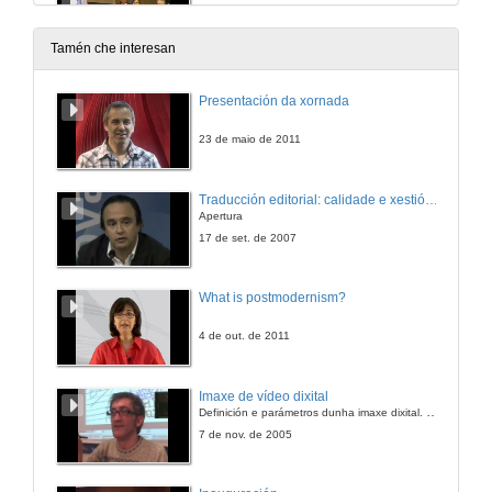
Ponteceso, A Coruña
9 de nov. de 2008
Tamén che interesan
José Marentes
Presentación da xornada
Santa Xuía, A Fonsagrada
9 de nov. de 2008
23 de maio de 2011
O instituto de estudos das Identidades: Conservación e Difusión do noso patrimonio oral
Traducción editorial: calidade e xestión de proxectos
Apertura
9 de nov. de 2008
17 de set. de 2007
Patrimonio e cohesión social
What is postmodernism?
9 de nov. de 2008
4 de out. de 2011
Urxe coidar a riqueza material e inmaterial do rural
Imaxe de vídeo dixital
Definición e parámetros dunha imaxe dixital. Resolución e Aspecto. Profundidade da cor. Compresión. Frame por segundo. Entrelazado. Campos, cadros
9 de nov. de 2008
7 de nov. de 2005
Da tradición á modernidade na castaña