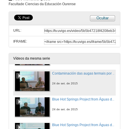
Facultade Ciencias da Educación Ourense
24 de set. de 2015
Ocultar
As augas mineromedicinais de Andalucía. Evolución histórica, estado actual e perspectivas
URL:
24 de set. de 2015
IFRAME:
Contaminación das augas termais por Escherichia Coli e a aplicación de ozono no seu tratamento
24 de set. de 2015
Vídeos da mesma serie
Contaminación das augas termais por Escherichia Coli e a aplicación de ozono no seu tratamento. Rolda de preguntas
24 de set. de 2015
Blue Hot Springs Project from Águas de Lyndoia, SP, Brazil
24 de set. de 2015
Blue Hot Springs Project from Águas de Lyndoia, SP, Brazil. Rolda de preguntas