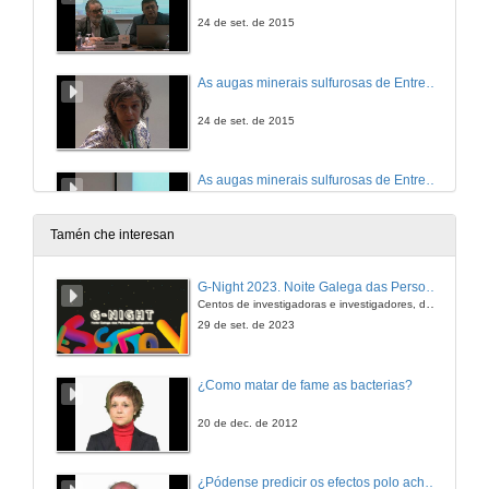
24 de set. de 2015
As augas minerais sulfurosas de Entre-os-Rios(Noroeste de Portugal): Unha apreciación hidroxeoquímica
24 de set. de 2015
As augas minerais sulfurosas de Entre-os-Rios(Noroeste de Portugal): Unha apreciación hidroxeoquímica. Rolda de preguntas
24 de set. de 2015
Tamén che interesan
Evaluación da capacidade de producción xeotermicoeléctrica
G-Night 2023. Noite Galega das Persoas Investigadoras. Conciencias creativas
Centos de investigadoras e investigadores, decenas de actividades e sete cidades
24 de set. de 2015
29 de set. de 2023
Evaluación da capacidade de producción xeotermicoeléctrica. Rolda de preguntas
¿Como matar de fame as bacterias?
24 de set. de 2015
20 de dec. de 2012
Efecto da auga mineral carbónica natural sobre a hidratación deportiva e na dispepsia
¿Pódense predicir os efectos polo achegamento á Terra dos asteroides?