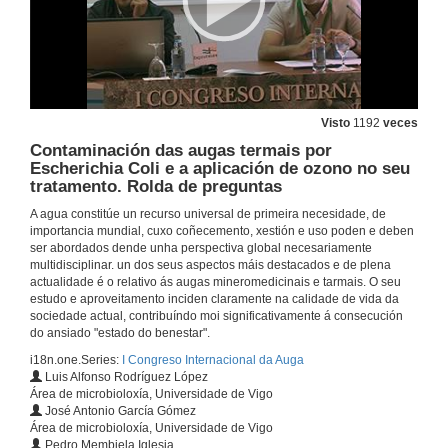
24 de set. de 2015
Desenvolvemento de recursos de auga mineral en rocas cristalinas: desafíos e posibles solucións
24 de set. de 2015
Visto
1192
veces
Contaminación das augas termais por
Escherichia Coli e a aplicación de ozono no seu
Novas orientacións versus aplicacións clásicas das augas termais
tratamento. Rolda de preguntas
24 de set. de 2015
A agua constitúe un recurso universal de primeira necesidade, de
importancia mundial, cuxo coñecemento, xestión e uso poden e deben
ser abordados dende unha perspectiva global necesariamente
Análise e control de calidade das augas mineromedicinais e termais
multidisciplinar. un dos seus aspectos máis destacados e de plena
actualidade é o relativo ás augas mineromedicinais e tarmais. O seu
24 de set. de 2015
estudo e aproveitamento inciden claramente na calidade de vida da
sociedade actual, contribuíndo moi significativamente á consecución
do ansiado "estado do benestar".
Análise e control de calidade das augas mineromedicinais e termais. Rolda de preguntas
i18n.one.Series:
I Congreso Internacional da Auga
Luis Alfonso Rodríguez López
24 de set. de 2015
Área de microbioloxía, Universidade de Vigo
José Antonio García Gómez
Área de microbioloxía, Universidade de Vigo
Caracterización hidroxeoquímica e terapéutica das augas mineromedicinais e minerais naturais de Galicia
Pedro Membiela Iglesia