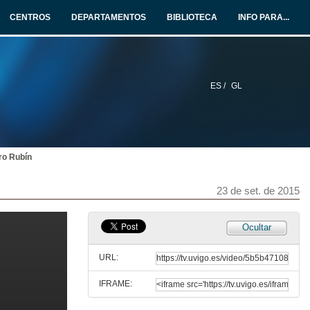
23 de set. de 2015
CENTROS
DEPARTAMENTOS
BIBLIOTECA
INFO PARA...
Estratexia 2013-2020 de cooperación público-privada para o desenvolvemento do sector termal provincial a través dun modelo innovador Smart Termalismo Social Pontevedra
23 de set. de 2015
ES /
GL
Spaincares: Modelo público-privado para o posicionamento internacional do turismo de saúde
23 de set. de 2015
ro Rubín
Clausura da sesión
23 de set. de 2015
23 de set. de 2015
Apertura da sesión
Ocultar
23 de set. de 2015
URL:
IFRAME:
Vídeo explicativo