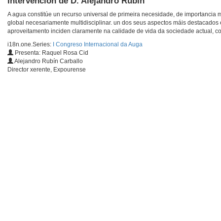
Intervención de D. Alejandro Rubín
A agua constitúe un recurso universal de primeira necesidade, de importanci
global necesariamente multidisciplinar. un dos seus aspectos máis destacados 
aproveitamento inciden claramente na calidade de vida da sociedade actual, co
i18n.one.Series:
I Congreso Internacional da Auga
Presenta: Raquel Rosa Cid
Alejandro Rubín Carballo
Director xerente, Expourense