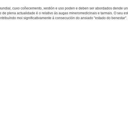
a mundial, cuxo coñecemento, xestión e uso poden e deben ser abordados dende un
e de plena actualidade é o relativo ás augas mineromedicinais e tarmais. O seu es
ntribuíndo moi significativamente á consecución do ansiado "estado do benestar".