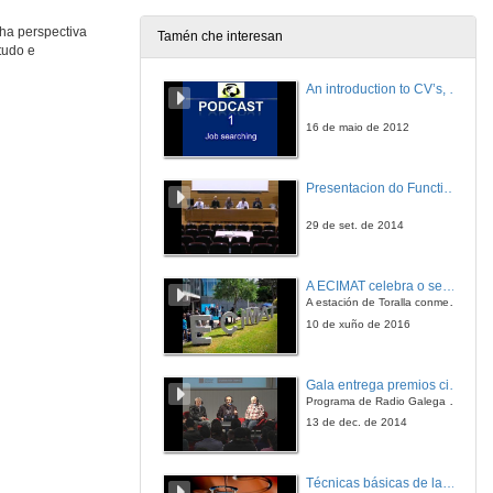
23 de set. de 2015
ha perspectiva
Tamén che interesan
tudo e
Presentación de Mário Passos
An introduction to CV’s, letters, and job searching
23 de set. de 2015
16 de maio de 2012
Turismo experiencial en termalismo
Presentacion do Functional imaging for improving Adaptive Radiotherapy Workshop
23 de set. de 2015
29 de set. de 2014
Apertura da sesión
A ECIMAT celebra o seu décimo aniversario
23 de set. de 2015
A estación de Toralla conmemora a efeméride asinando un convenio coa Universidad del País Vasco
10 de xuño de 2016
Hidroloxía médica
Gala entrega premios ciencia que conta 2014. Fundación Barrié
23 de set. de 2015
Programa de Radio Galega "Efervescencia"
13 de dec. de 2014
Xestión de centros termais
Técnicas básicas de laboratorio aplicadas á bioloxía
23 de set. de 2015