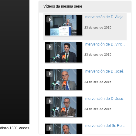
23 de set. de 2015
Vídeos da mesma serie
Intervención de D. Alejandro Rubín
23 de set. de 2015
Intervención de D. Virxilio Rodríguez
23 de set. de 2015
Intervención de D. José Manuel Baltar
23 de set. de 2015
Intervención de D. Jesús Vázquez
23 de set. de 2015
Intervención del Sr. Reitor Magfco. Salustiano Mato
Visto
1301
veces