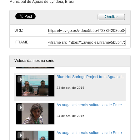
Municipal de Águas de Lyndoia, Brasi
24 de set. de 2015
Ocultar
Contaminación das augas termais por Escherichia Coli e a aplicación de ozono no seu tratamento. Rolda de preguntas
URL:
24 de set. de 2015
IFRAME:
Blue Hot Springs Project from Águas de Lyndoia, SP, Brazil
24 de set. de 2015
Vídeos da mesma serie
Blue Hot Springs Project from Águas de Lyndoia, SP, Brazil. Rolda de preguntas
24 de set. de 2015
As augas minerais sulfurosas de Entre-os-Rios(Noroeste de Portugal): Unha apreciación hidroxeoquímica
24 de set. de 2015
As augas minerais sulfurosas de Entre-os-Rios(Noroeste de Portugal): Unha apreciación hidroxeoquímica. Rolda de preguntas