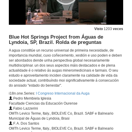
24 de set. de 2015
Análise e control de calidade das augas mineromedicinais e termais
Visto
1203
veces
24 de set. de 2015
Blue Hot Springs Project from Águas de
Lyndoia, SP, Brazil. Rolda de preguntas
Análise e control de calidade das augas mineromedicinais e termais. Rolda de preguntas
A agua constitúe un recurso universal de primeira necesidade, de
importancia mundial, cuxo coñecemento, xestión e uso poden e deben
24 de set. de 2015
ser abordados dende unha perspectiva global necesariamente
multidisciplinar. un dos seus aspectos máis destacados e de plena
actualidade é o relativo ás augas mineromedicinais e tarmais. O seu
Caracterización hidroxeoquímica e terapéutica das augas mineromedicinais e minerais naturais de Galicia
estudo e aproveitamento inciden claramente na calidade de vida da
sociedade actual, contribuíndo moi significativamente á consecución
24 de set. de 2015
do ansiado "estado do benestar".
i18n.one.Series:
I Congreso Internacional da Auga
Pedro Membiela Iglesia
As augas mineromedicinais de Andalucía. Evolución histórica, estado actual e perspectivas
Facultade Ciencias da Educación Ourense
Fabio Lazzerini
24 de set. de 2015
OMTh Levico Terme, Italy., BIOLEVE Co, Brazil. SABF e Balneario
Municipal de Águas de Lyndoia, Brasi
F. A. Dos Santos
Contaminación das augas termais por Escherichia Coli e a aplicación de ozono no seu tratamento
OMTh Levico Terme, Italy., BIOLEVE Co, Brazil. SABF e Balneario