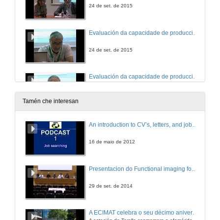
24 de set. de 2015
Evaluación da capacidade de producción xeotermicoeléctrica
24 de set. de 2015
Evaluación da capacidade de producción xeotermicoeléctrica. Rolda de preguntas
24 de set. de 2015
Tamén che interesan
Efecto da auga mineral carbónica natural sobre a hidratación deportiva e na dispepsia
An introduction to CV’s, letters, and job searching
24 de set. de 2015
16 de maio de 2012
Presentación
Presentacion do Functional imaging for improving Adaptive Radiotherapy Workshop
24 de set. de 2015
29 de set. de 2014
Intervención de D. Alejandro Rubín
A ECIMAT celebra o seu décimo aniversario
A estación de Toralla conmemora a efeméride asinando un convenio coa Universidad del País Vasco