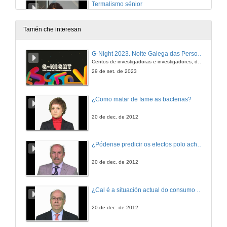
Termalismo sénior
23 de set. de 2015
Tamén che interesan
Programa de termalismo para personas maiores da Xunta de Galicia: Benestar en balnearios
G-Night 2023. Noite Galega das Persoas Investigadoras. Conciencias creativas
Centos de investigadoras e investigadores, decenas de actividades e sete cidades
23 de set. de 2015
29 de set. de 2023
Rolda de preguntas
¿Como matar de fame as bacterias?
23 de set. de 2015
20 de dec. de 2012
Clausura da sesión
¿Pódense predicir os efectos polo achegamento á Terra dos asteroides?
23 de set. de 2015
20 de dec. de 2012
Desinfeción de augas mineromedicinais usando ultrasons
¿Cal é a situación actual do consumo cinematográfico?
23 de set. de 2015
20 de dec. de 2012