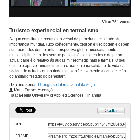
Intervención de D. Alejandro Rubín
23 de set. de 2015
Visto
754
veces
Turismo experiencial en termalismo
Intervención de D. Virxilio Rodríguez
A agua constitúe un recurso universal de primeira necesidade, de
23 de set. de 2015
importancia mundial, cuxo coñecemento, xestión e uso poden e deben
ser abordados dende unha perspectiva global necesariamente
multidisciplinar. un dos seus aspectos máis destacados e de plena
Intervención de D. José Manuel Baltar
actualidade é o relativo ás augas mineromedicinais e tarmais. O seu
estudo e aproveitamento inciden claramente na calidade de vida da
23 de set. de 2015
sociedade actual, contribuíndo moi significativamente á consecución
do ansiado "estado do benestar".
i18n.one.Series:
I Congreso Internacional da Auga
Intervención de D. Jesús Vázquez
Mário Passos Ascenção
Haaga-Helia University of Applied Sciences, Finlandia
23 de set. de 2015
Ocultar
Intervención del Sr. Reitor Magfco. Salustiano Mato
URL:
23 de set. de 2015
IFRAME: