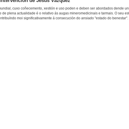
 Intervención de Jesús Vázquez
a mundial, cuxo coñecemento, xestión e uso poden e deben ser abordados dende un
e de plena actualidade é o relativo ás augas mineromedicinais e tarmais. O seu es
ntribuíndo moi significativamente á consecución do ansiado "estado do benestar".