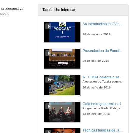
23 de set. de 2015
ha perspectiva
Tamén che interesan
tudo e
Estratexia 2013-2020 de cooperación público-privada para o desenvolvemento do sector termal provincial a través dun modelo innovador Smart Termalismo Social Pontevedra
An introduction to CV’s, letters, and job searching
23 de set. de 2015
16 de maio de 2012
Spaincares: Modelo público-privado para o posicionamento internacional do turismo de saúde
Presentacion do Functional imaging for improving Adaptive Radiotherapy Workshop
23 de set. de 2015
29 de set. de 2014
Clausura da sesión
A ECIMAT celebra o seu décimo aniversario
23 de set. de 2015
A estación de Toralla conmemora a efeméride asinando un convenio coa Universidad del País Vasco
10 de xuño de 2016
Apertura da sesión
Gala entrega premios ciencia que conta 2014. Fundación Barrié
23 de set. de 2015
Programa de Radio Galega "Efervescencia"
13 de dec. de 2014
Vídeo explicativo
Técnicas básicas de laboratorio aplicadas á bioloxía
23 de set. de 2015