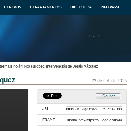
CENTROS
DEPARTAMENTOS
BIBLIOTECA
INFO PARA...
ES /
GL
termais no ámbito europeo. Intervención de Jesús Vázquez
zquez
23 de set. de 2015
Apertura da sesión
Ocultar
23 de set. de 2015
URL:
IFRAME:
Apertura do primeiro bloque