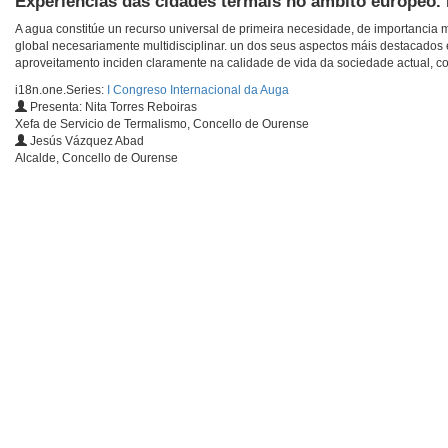
Experiencias das cidades termais no ámbito europeo.
A agua constitúe un recurso universal de primeira necesidade, de importanci
global necesariamente multidisciplinar. un dos seus aspectos máis destacados 
aproveitamento inciden claramente na calidade de vida da sociedade actual, co
i18n.one.Series:
I Congreso Internacional da Auga
Presenta: Nita Torres Reboiras
Xefa de Servicio de Termalismo, Concello de Ourense
Jesús Vázquez Abad
Alcalde, Concello de Ourense