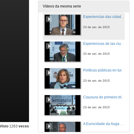
23 de set. de 2015
Vídeos da mesma serie
Experiencias das cidades termais no ámbito europeo. Intervención de Jesús Vázquez
23 de set. de 2015
Experiencias de las ciudades termales en el ámbito europeo. Intervención de Giuseppe Bellandi
23 de set. de 2015
Políticas públicas en turismo termal
23 de set. de 2015
Clausura do primeiro bloque
23 de set. de 2015
A Eurocidade da Auga Chaves-Verín
Visto
1263
veces