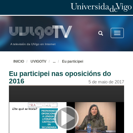
TOGGLE
Toggle
SEARCH
navigatio
A televisión da UVigo en Internet
INICIO
UVIGOTV
...
Eu participei
Eu participei nas oposicións do
2016
5 de maio de 2017