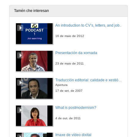
5 de maio de 2017
Tamén che interesan
A labor dos tribunais en Oposicións
An introduction to CV’s, letters, and job searching
5 de maio de 2017
16 de maio de 2012
A aventura de opositar
Presentación da xornada
5 de maio de 2017
23 de maio de 2011
Estou pensando en ir ás oposicións de lingua e literatura castelá do 2017
Traducción editorial: calidade e xestión de proxectos
Rolda de preguntas
Apertura
5 de maio de 2017
17 de set. de 2007
What is postmodernism?
4 de out. de 2011
Imaxe de vídeo dixital