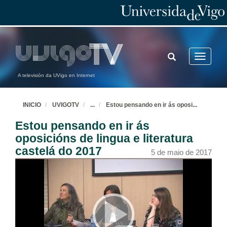
TOGGLE
Toggle
SEARCH
navigatio
A televisión da UVigo en Internet
INICIO
UVIGOTV
...
Estou pensando en ir ás oposi
...
Estou pensando en ir ás
oposicións de lingua e literatura
castelá do 2017
5 de maio de 2017