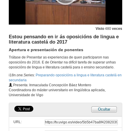
Visto
480
veces
Estou pensando en ir ás oposicións de lingua e
literatura castelá do 2017
Apertura e presentación de ponentes
Trátase de Presentar as experiencias de quen participaron nas
oposicións do 2016. E de Orientar na difícil tarefa de superar unhas
Eu participei nas oposicións do 2016
oposicións de lingua e literatura castelá para o ensino secundario.
Apertura e presentación de ponentes
5 de maio de 2017
i18n.one.Series:
Preparando oposicións a lingua e literatura castelá en
secundaria
Presenta: Inmaculada Concepción Báez Montero
Preparando Oposicións Lingua e Literatura Galicia
Coordinadora do máster universitario en lingüística aplicada,
Universidade de Vigo
5 de maio de 2017
Ocultar
Consellos para enfrontarse a unhas oposicións
URL:
5 de maio de 2017