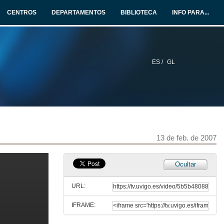
12 de feb. de 2007
CENTROS
DEPARTAMENTOS
BIBLIOTECA
INFO PARA...
O emprego nas administracións públicas
13 de feb. de 2007
ES /
GL
Políticas de apoio, desde a Conserllería de Traballo da Xunta de Galicia, para o acceso ao emprego dos universitarios
13 de feb. de 2007
Acto de protesta
Reivindicación do PAS laboral
13 de feb. de 2007
13 de feb. de 2007
Traballar no Terceiro Sector: O Terceiro Sector como actual nicho de emprego de universitarios/as. Expectativas e punto de vista de responsables deste sector
Ocultar
13 de feb. de 2007
URL:
IFRAME:
Traballar na Empresa Privada: ¿Que demandan as empresas das/os universitarias/os? Expectativas e punto de vista de os empregadores