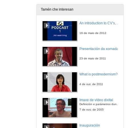
Tamén che interesan
A selección de profesionais de perfil universitario: Guía práctica para reclutar e reter aos mellores profesionais nunha empresa
An introduction to CV’s, letters, and job searching
13 de feb. de 2007
16 de maio de 2012
Clausura
Presentación da xornada
13 de feb. de 2007
23 de maio de 2011
What is postmodernism?
4 de out. de 2011
Imaxe de vídeo dixital
Definición e parámetros dunha imaxe dixital. Resolución e Aspecto. Profundidade da cor. Compresión. Frame por segundo. Entrelazado. Campos, cadros
7 de nov. de 2005
Inauguración