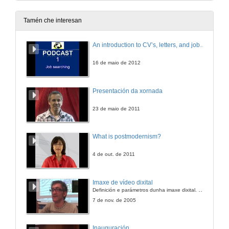
13 de feb. de 2007
Tamén che interesan
Intervención
An introduction to CV’s, letters, and job searching
13 de feb. de 2007
16 de maio de 2012
Intervención
Presentación da xornada
13 de feb. de 2007
23 de maio de 2011
Intervención
What is postmodernism?
13 de feb. de 2007
4 de out. de 2011
Coloquio
Imaxe de vídeo dixital
Definición e parámetros dunha imaxe dixital. Resolución e Aspecto. Profundidade da cor. Compresión. Frame por segundo. Entrelazado. Campos, cadros
13 de feb. de 2007
7 de nov. de 2005
A selección de profesionais de perfil universitario: Guía práctica para reclutar e reter aos mellores profesionais nunha empresa
Inauguración