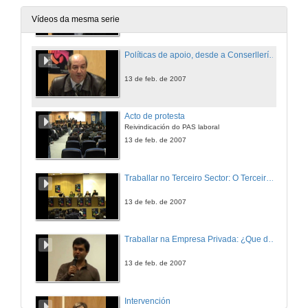
13 de feb. de 2007
Vídeos da mesma serie
Políticas de apoio, desde a Conserllería de Traballo da Xunta de Galicia, para o acceso ao emprego dos universitarios
13 de feb. de 2007
Acto de protesta
Reivindicación do PAS laboral
13 de feb. de 2007
Traballar no Terceiro Sector: O Terceiro Sector como actual nicho de emprego de universitarios/as. Expectativas e punto de vista de responsables deste sector
13 de feb. de 2007
Traballar na Empresa Privada: ¿Que demandan as empresas das/os universitarias/os? Expectativas e punto de vista de os empregadores
13 de feb. de 2007
Intervención