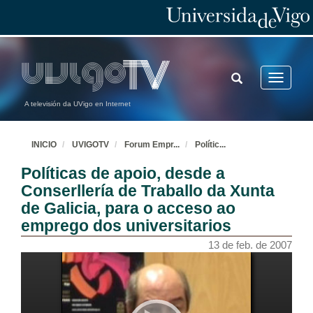
TOGGLE
Toggle
SEARCH
navigatio
A televisión da UVigo en Internet
INICIO
UVIGOTV
Forum Empr
...
Polític
...
Políticas de apoio, desde a
Conserllería de Traballo da Xunta
de Galicia, para o acceso ao
emprego dos universitarios
13 de feb. de 2007