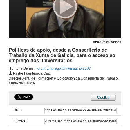
A Rede EURES (European Employment Services), a rede europea de emprego e da movilidade ao teu servizo ¡Coñécea e Móvete con ela!
12 de feb. de 2007
Visto
2960
veces
Acto Inaugural
Políticas de apoio, desde a Conserllería de
Traballo da Xunta de Galicia, para o acceso ao
12 de feb. de 2007
emprego dos universitarios
i18n.one.Series:
Forum Emprego Universitario 2007
Pastor Fuenteseca Díaz
O CV Europass ¿Que é, cando e como utilizalo?
Director Xeral de Formación e Colocación da Consellería de Traballo,
Xunta de Galicia
12 de feb. de 2007
Ocultar
De Universitaria/o a profesional: Experiencias na busca de emprego e no exercicio profesional por titulados/as da Universidade de Vigo
URL:
12 de feb. de 2007
IFRAME:
O emprego nas administracións públicas