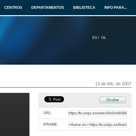
13 de feb. de 2007
CENTROS
DEPARTAMENTOS
BIBLIOTECA
INFO PARA...
Políticas de apoio, desde a Conserllería de Traballo da Xunta de Galicia, para o acceso ao emprego dos universitarios
13 de feb. de 2007
ES /
GL
Acto de protesta
Reivindicación do PAS laboral
13 de feb. de 2007
Traballar no Terceiro Sector: O Terceiro Sector como actual nicho de emprego de universitarios/as. Expectativas e punto de vista de responsables deste sector
13 de feb. de 2007
13 de feb. de 2007
Traballar na Empresa Privada: ¿Que demandan as empresas das/os universitarias/os? Expectativas e punto de vista de os empregadores
Ocultar
13 de feb. de 2007
URL:
IFRAME:
Intervención