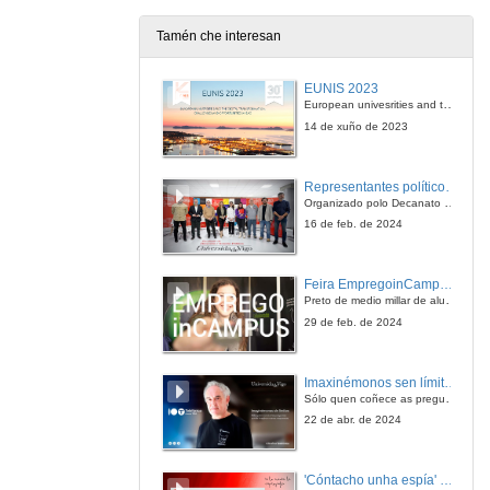
13 de feb. de 2007
Tamén che interesan
Clausura
EUNIS 2023
13 de feb. de 2007
European univesrities and the digital transformation: challenges and opportunities ahead
14 de xuño de 2023
Representantes políticos debaten sobre educación e xuventude no campus de Pontevedra
Organizado polo Decanato e a Delegación de Alumnado de Dirección e Xestión Pública e coa participación de candidatos de PP, BNG, PSOE, Sumar e Podemos
16 de feb. de 2024
Feira EmpregoinCampus Vigo 2024
Preto de medio millar de alumnas e alumnos buscan coñecer máis de preto as oportunidades que lles achegan as arredor de medio cento de empresas que participan na edición viguesa da feira. Xunto coa visita aos stands, durante a feria desenvólvense varias actividades complementarias, como obradoiros, conversas, mesas redondas ou o pasaporte de empregabilidade, un espazo no que poderán recibir asesoramento sobre o seu CV.
29 de feb. de 2024
Imaxinémonos sen límites. Cátedras Telefónica
Sólo quen coñece as preguntas pode imaxinar novas respostas
22 de abr. de 2024
'Cóntacho unha espía' Reto