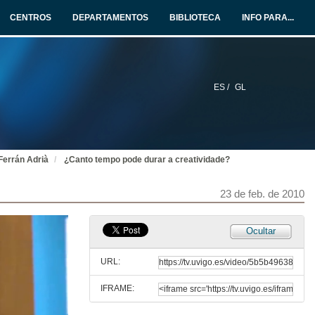
CENTROS
DEPARTAMENTOS
BIBLIOTECA
INFO PARA...
ES /
GL
Apertura do acto
23 de feb. de 2010
Ferrán Adrià
¿Canto tempo pode durar a creatividade?
Intervención
23 de feb. de 2010
23 de feb. de 2010
Ocultar
Intervención
URL:
23 de feb. de 2010
IFRAME:
Intervención