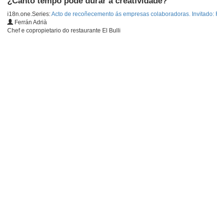
¿Canto tempo pode durar a creatividade?
i18n.one.Series:
Acto de recoñecemento ás empresas colaboradoras. Invitado: 
Ferrán Adrià
Chef e copropietario do restaurante El Bulli