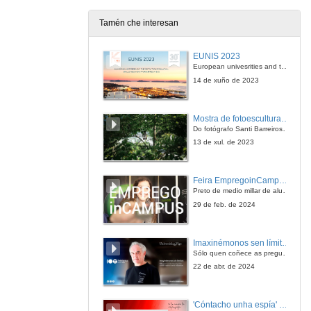
Tamén che interesan
EUNIS 2023
European univesrities and the digital transformation: challenges and opportunities ahead
14 de xuño de 2023
Mostra de fotoesculturas Overtraz
Do fotógrafo Santi Barreiros e o escultor Nito Contreras.
13 de xul. de 2023
Feira EmpregoinCampus Vigo 2024
Preto de medio millar de alumnas e alumnos buscan coñecer máis de preto as oportunidades que lles achegan as arredor de medio cento de empresas que participan na edición viguesa da feira. Xunto coa visita aos stands, durante a feria desenvólvense varias actividades complementarias, como obradoiros, conversas, mesas redondas ou o pasaporte de empregabilidade, un espazo no que poderán recibir asesoramento sobre o seu CV.
29 de feb. de 2024
Imaxinémonos sen límites. Cátedras Telefónica
Sólo quen coñece as preguntas pode imaxinar novas respostas
22 de abr. de 2024
'Cóntacho unha espía' Reto