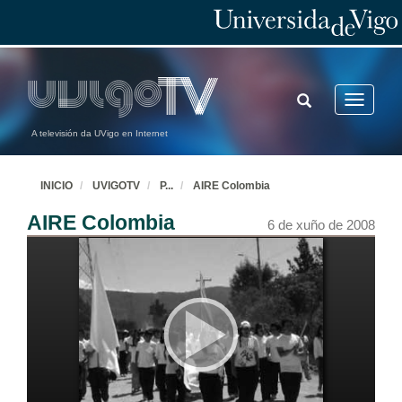
TOGGLE
Toggle
SEARCH
navigatio
A televisión da UVigo en Internet
INICIO
UVIGOTV
P
...
AIRE Colombia
AIRE Colombia
6 de xuño de 2008