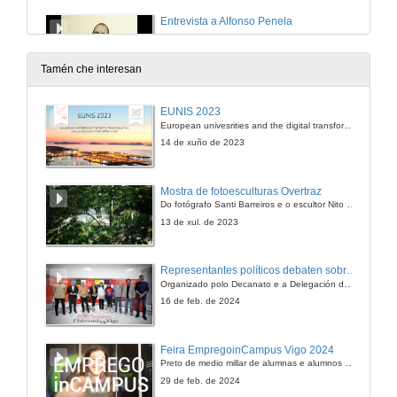
Entrevista a Alfonso Penela
6 de xuño de 2008
Tamén che interesan
Actuación do CPI Covaterreña
EUNIS 2023
European univesrities and the digital transformation: challenges and opportunities ahead
6 de xuño de 2008
14 de xuño de 2023
Proxectoterra
Mostra de fotoesculturas Overtraz
Do fotógrafo Santi Barreiros e o escultor Nito Contreras.
6 de xuño de 2008
13 de xul. de 2023
Ouvirmos
Representantes políticos debaten sobre educación e xuventude no campus de Pontevedra
Organizado polo Decanato e a Delegación de Alumnado de Dirección e Xestión Pública e coa participación de candidatos de PP, BNG, PSOE, Sumar e Podemos
6 de xuño de 2008
16 de feb. de 2024
Entrevista a Socorro Lira
Feira EmpregoinCampus Vigo 2024
Preto de medio millar de alumnas e alumnos buscan coñecer máis de preto as oportunidades que lles achegan as arredor de medio cento de empresas que participan na edición viguesa da feira. Xunto coa visita aos stands, durante a feria desenvólvense varias actividades complementarias, como obradoiros, conversas, mesas redondas ou o pasaporte de empregabilidade, un espazo no que poderán recibir asesoramento sobre o seu CV.
6 de xuño de 2008
29 de feb. de 2024