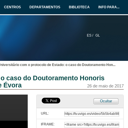
CENTROS
DEPARTAMENTOS
BIBLIOTECA
INFO PARA...
26 de maio de 2017
300 aniversario Real Compañía de Gardamariñas. Escola Naval Militar. Armada Española. Ministerio de Defensa. Goberno de España.
26 de maio de 2017
ES /
GL
O caso das Exéquias de Estado do Presidente Mario Soares
26 de maio de 2017
 Universitário com o protocolo de Estado: o caso do Doutoramento Hon
...
A esencia non verbal do protocolo
o: o caso do Doutoramento Honoris
e Évora
26 de maio de 2017
26 de maio de 2017
Quenda de preguntas. A esencia non verbal do protocolo
Ocultar
26 de maio de 2017
URL:
IFRAME:
A interligação do protocolo Universitário com o protocolo de Estado: o caso do Doutoramento Honoris Causa de Sua Excelência a Presidente da República do Chile, na Universidade de Évora