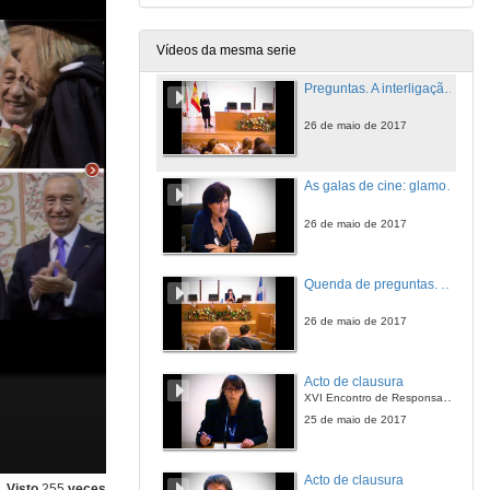
26 de maio de 2017
Vídeos da mesma serie
Preguntas. A interligação do protocolo Universitário com o protocolo de Estado: o caso do Doutoramento Honoris Causa de Sua Excelência a Presidente da República do Chile, na Universidade de Évora
26 de maio de 2017
As galas de cine: glamour, espectáculo e promoción
26 de maio de 2017
Quenda de preguntas. Las galas de cine: glamour, espectáculo y promoción
26 de maio de 2017
Acto de clausura
XVI Encontro de Responsables de Protocolo e Relacións Institucionais das Universidades Españolas e o VIII Encontro Hispano-Luso de Protocolo Universit
25 de maio de 2017
Acto de clausura
Visto
255
veces