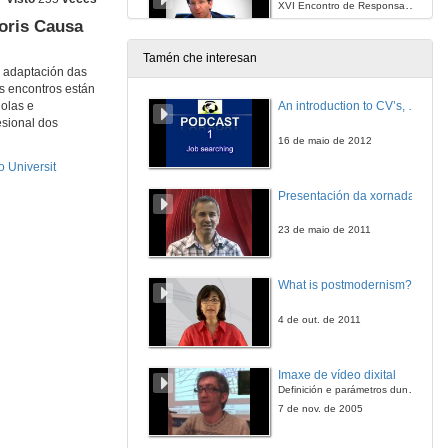
XVI Encontro de Responsables de Protocolo e Relacións Institucionais das Universidades Españolas e o VIII Encontro Hispano-Luso de Protocolo Universit
oris Causa
25 de maio de 2017
Tamén che interesan
e adaptación das
Acto de clausura
os encontros están
XVI Encontro de Responsables de Protocolo e Relacións Institucionais das Universidades Españolas e o VIII Encontro Hispano-Luso de Protocolo Universit
An introduction to CV’s, letters, and job searching
ñolas e
25 de maio de 2017
esional dos
16 de maio de 2012
 Universit
Presentación da xornada
23 de maio de 2011
What is postmodernism?
4 de out. de 2011
Imaxe de vídeo dixital
Definición e parámetros dunha imaxe dixital. Resolución e Aspecto. Profundidade da cor. Compresión. Frame por segundo. Entrelazado. Campos, cadros
7 de nov. de 2005