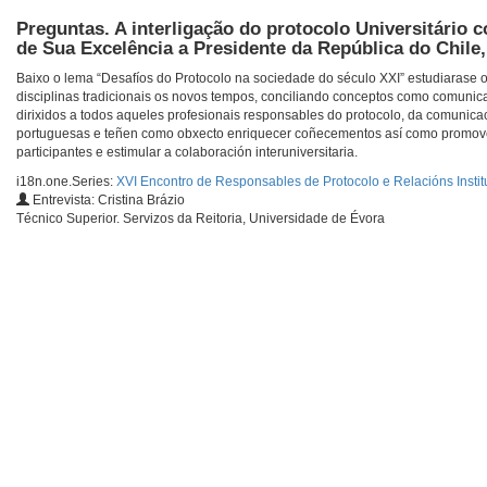
Preguntas. A interligação do protocolo Universitário
de Sua Excelência a Presidente da República do Chile
Baixo o lema “Desafíos do Protocolo na sociedade do século XXI” estudiarase o
disciplinas tradicionais os novos tempos, conciliando conceptos como comunicac
dirixidos a todos aqueles profesionais responsables do protocolo, da comunica
portuguesas e teñen como obxecto enriquecer coñecementos así como promover
participantes e estimular a colaboración interuniversitaria.
i18n.one.Series:
XVI Encontro de Responsables de Protocolo e Relacións Instit
Entrevista: Cristina Brázio
Técnico Superior. Servizos da Reitoria, Universidade de Évora