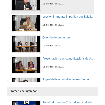
16 de dec. de 2011
Lección inaugural impartida por Eulalia Pérez Sedeño, investigadora do CSIC titulada “Innovación educativa, xénero e innovación oculta”
16 de dec. de 2011
Quenda de preguntas
16 de dec. de 2011
Presentación das comunicacións do Ámbito Xurídico-Social
16 de dec. de 2011
A igualdade e non discriminación por razón de xénero na docencia de Dereito Constitucional: unha aprendizaxe e actitud para toda a vida,
16 de dec. de 2011
Tamén che interesan
Quenda de preguntas
An introduction to CV’s, letters, and job searching