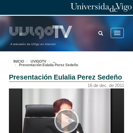
TOGGLE
Toggle
SEARCH
navigatio
A televisión da UVigo en Internet
INICIO
UVIGOTV
...
Presentación Eulalia Perez Sedeño
Presentación Eulalia Perez Sedeño
16 de dec. de 2011