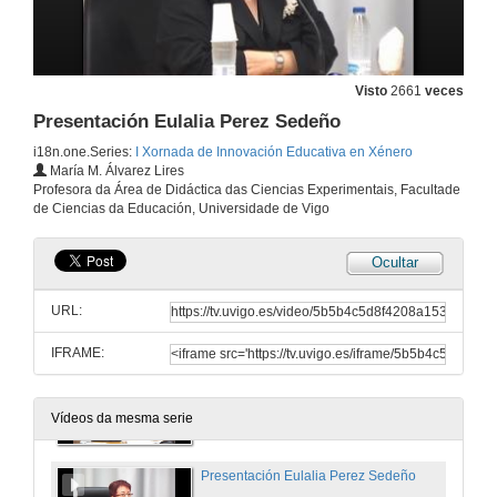
Visto
2661
veces
Presentación Eulalia Perez Sedeño
i18n.one.Series:
I Xornada de Innovación Educativa en Xénero
María M. Álvarez Lires
Profesora da Área de Didáctica das Ciencias Experimentais, Facultade
de Ciencias da Educación, Universidade de Vigo
Ocultar
Presentación
URL:
16 de dec. de 2011
IFRAME:
Inauguración oficial da Xornada polo vicerreitor de Alumnado, Docencia e Calidade
16 de dec. de 2011
Vídeos da mesma serie
Presentación Eulalia Perez Sedeño